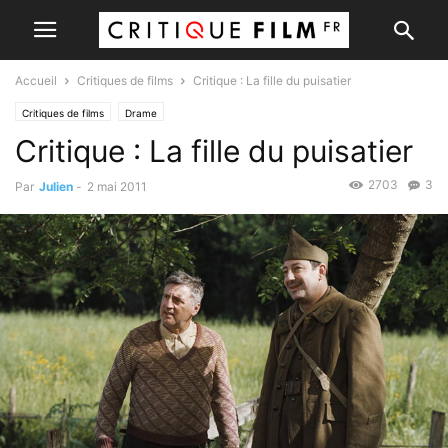
Accueil
Critiques de films
Critique : La fille du puisatier
Critiques de films
Drame
Critique : La fille du puisatier
2703
3
Par
Julien
-
2 mai 2011