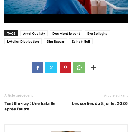
TAGS
Amel Guellaty
D’où vient le vent
Eya Bellagha
L'Atelier Distribution
Slim Baccar
Zeineb Neji
Article précédent
Article suivant
Test Blu-ray : Une bataille
Les sorties du 8 juillet 2026
après l’autre