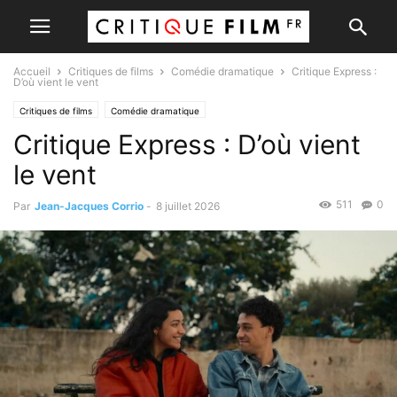
Accueil
Critiques de films
Comédie dramatique
Critique Express :
D’où vient le vent
Critiques de films
Comédie dramatique
Critique Express : D’où vient
le vent
511
0
Par
Jean-Jacques Corrio
-
8 juillet 2026