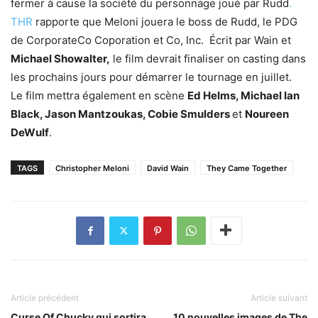
fermer à cause la société du personnage joué par Rudd
.
THR
rapporte que Meloni jouera le boss de Rudd, le PDG
de CorporateCo Coporation et Co, Inc. Écrit par Wain et
Michael Showalter,
le film devrait finaliser on casting dans
les prochains jours pour démarrer le tournage en juillet.
Le film mettra également en scène
Ed Helms, Michael Ian
Black, Jason Mantzoukas, Cobie Smulders
et
Noureen
DeWulf
.
TAGS
Christopher Meloni
David Wain
They Came Together
Article précédent
Article suivant
Curse Of Chucky qui sortira
10 nouvelles images de The