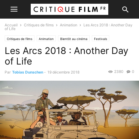
Accueil
Critiques de films
Animation
Les Arcs 2018 : Another Day
of Life
Critiques de films
Animation
Bientôt au cinéma
Festivals
Les Arcs 2018 : Another Day
of Life
2380
0
Par
Tobias Dunschen
-
19 décembre 2018