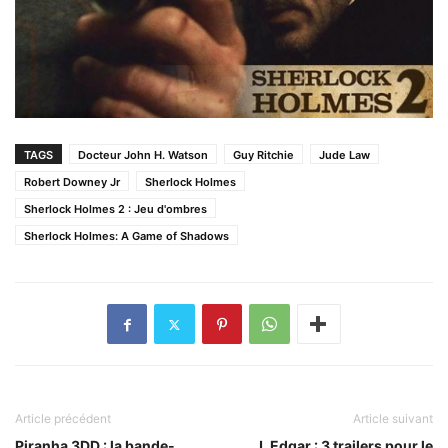
TAGS
Docteur John H. Watson
Guy Ritchie
Jude Law
Robert Downey Jr
Sherlock Holmes
Sherlock Holmes 2 : Jeu d'ombres
Sherlock Holmes: A Game of Shadows
Article précédent
Article suivant
Piranha 3DD : la bande-
J. Edgar : 3 trailers pour le