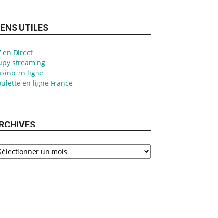
IENS UTILES
 en Direct
upy streaming
sino en ligne
ulette en ligne France
RCHIVES
chives