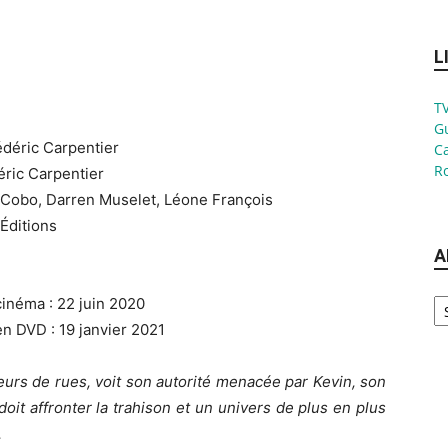
L
TV
G
rédéric Carpentier
Ca
Ro
éric Carpentier
 Cobo, Darren Muselet, Léone François
 Éditions
A
Ar
cinéma : 22 juin 2020
en DVD : 19 janvier 2021
eurs de rues, voit son autorité menacée par Kevin, son
 doit affronter la trahison et un univers de plus en plus
.