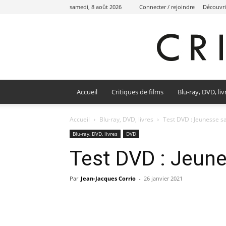
samedi, 8 août 2026
Connecter / rejoindre
Découvri
Accueil
Critiques de films
Blu-ray, DVD, liv
Accueil
Blu-ray, DVD, livres
Test DVD : Jeunesse 
Blu-ray, DVD, livres
DVD
Test DVD : Jeun
Par
Jean-Jacques Corrio
-
26 janvier 2021