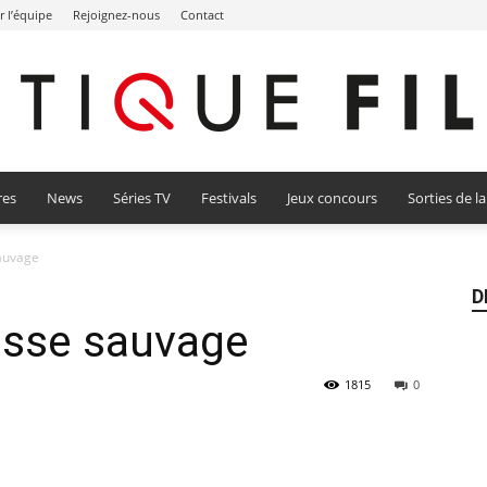
r l’équipe
Rejoignez-nous
Contact
res
News
Séries TV
Festivals
Jeux concours
Sorties de l
Critique
sauvage
D
esse sauvage
Film
1815
0