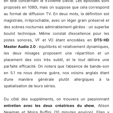
en tête concernant le XVIIIème Siècle. Les épisodes sont
proposés en 1080i, mais on suppose que cela correspond
au format de diffusion TV. En deux mots, la définition est
magistrale, irréprochable, avec un léger grain préservé et
des scènes nocturnes admirablement gérées : un superbe
boulot technique. Même constat d’excellence pour les
pistes sonores, VF et VO étant encodées en
DTS-HD
Master Audio 2.0
: équilibrés et relativement dynamiques,
les deux mixages proposent une répartition et un
placement des voix très subtil, et le tout délivre une
parfaite efficacité. On notera que l’absence de bande-son
en 5.1 ne nous étonne guère, nos voisins anglais étant
d’une manière générale plutôt allergiques à la
spatialisation de leurs séries.
Du côté des suppléments, on trouvera un passionnant
entretien avec les deux créatrices du show
, Alison
Newman et Moira Buffini (10 minutes environ). Elles y