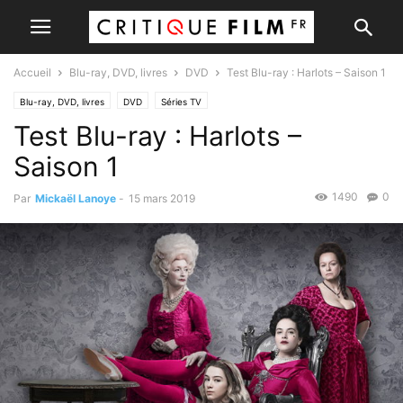
Accueil
Blu-ray, DVD, livres
DVD
Test Blu-ray : Harlots – Saison 1
Blu-ray, DVD, livres
DVD
Séries TV
Test Blu-ray : Harlots –
Saison 1
1490
0
Par
Mickaël Lanoye
-
15 mars 2019