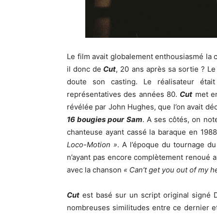
Le film avait globalement enthousiasmé la cr
il donc de
Cut
, 20 ans après sa sortie ? Le
doute son casting. Le réalisateur étai
représentatives des années 80.
Cut
met en
révélée par John Hughes, que l’on avait dé
16 bougies pour Sam
. A ses côtés, on no
chanteuse ayant cassé la baraque en 198
Loco-Motion »
. A l’époque du tournage du 
n’ayant pas encore complètement renoué ave
avec la chanson
« Can’t get you out of my h
Cut
est basé sur un script original signé 
nombreuses similitudes entre ce dernier et