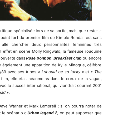
itique spécialisée lors de sa sortie, mais que reste-t-
 point fort du premier film de Kimble Rendall est sans
t allé chercher deux personnalités féminines très
 effet en scène Molly Ringwald, la fameuse rouquine
couverte dans
Rose bonbon
,
Breakfast club
ou encore
te également une apparition de Kylie Minogue, célèbre
8/89 avec ses tubes
« I should be so lucky »
et
« The
film, elle était néanmoins dans le creux de la vague,
c le succès international, qui viendrait courant 2001
ead »
.
Dave Warner et Mark Lamprell ; si on pourra noter de
 le scénario d’
Urban legend 2
, on peut supposer que