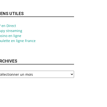
IENS UTILES
 en Direct
upy streaming
sino en ligne
ulette en ligne France
RCHIVES
chives