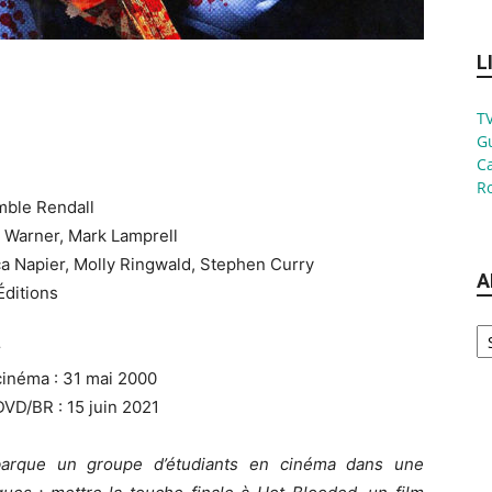
L
TV
G
Ca
Ro
imble Rendall
 Warner, Mark Lamprell
ca Napier, Molly Ringwald, Stephen Curry
A
Éditions
Ar
r
cinéma : 31 mai 2000
DVD/BR : 15 juin 2021
mbarque un groupe d’étudiants en cinéma dans une