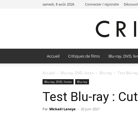
samedi, 8 août 2026
Connecter / rejoindre
Découvri
Accueil
Critiques de films
Blu-ray, DVD, liv
Accueil
Blu-ray, DVD, livres
Blu-ray
Test Blu-ray
Blu-ray, DVD, livres
Blu-ray
Test Blu-ray : Cut
Par
Mickaël Lanoye
-
20 juin 2021