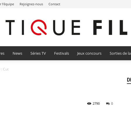
r l’équipe
Rejoignez-nous
Contact
res
News
Séries TV
Festivals
Jeux concours
Sorties de l
Critique
 : Cut
D
Film
2790
0