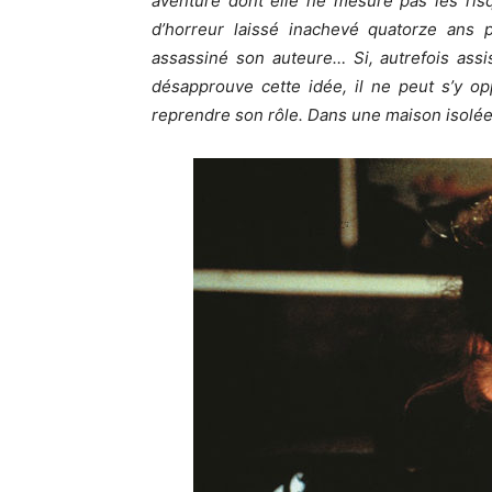
aventure dont elle ne mesure pas les risq
d’horreur laissé inachevé quatorze ans
assassiné son auteure… Si, autrefois assi
désapprouve cette idée, il ne peut s’y op
reprendre son rôle. Dans une maison isolée