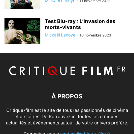
Mickaël Lanoye
-
11 novembre 2023
Test Blu-ray : L’Invasion des
morts-vivants
Mickaël Lanoye
-
10 novembre 2023
À PROPOS
Critique-film est le site de tous les passionnés de cinéma
et de séries TV. Retrouvez ici toutes les critiques,
actualités et événements autour de votre univers préféré.
Contactez-nous:
contact@critique-film.fr