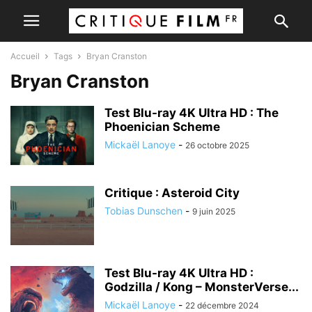
Accueil
Tags
Bryan Cranston
Bryan Cranston
Test Blu-ray 4K Ultra HD : The
Phoenician Scheme
Mickaël Lanoye
-
26 octobre 2025
Critique : Asteroid City
Tobias Dunschen
-
9 juin 2025
Test Blu-ray 4K Ultra HD :
Godzilla / Kong – MonsterVerse...
Mickaël Lanoye
-
22 décembre 2024