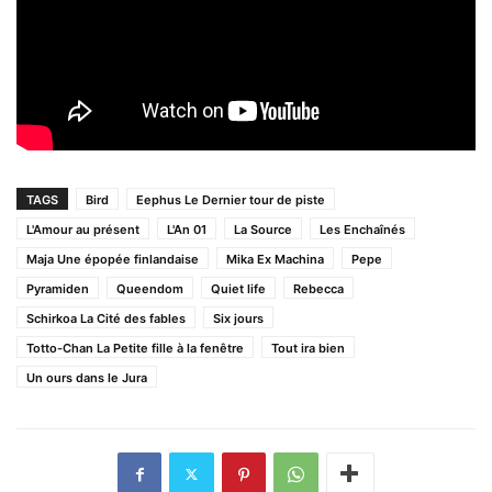
TAGS
Bird
Eephus Le Dernier tour de piste
L'Amour au présent
L'An 01
La Source
Les Enchaînés
Maja Une épopée finlandaise
Mika Ex Machina
Pepe
Pyramiden
Queendom
Quiet life
Rebecca
Schirkoa La Cité des fables
Six jours
Totto-Chan La Petite fille à la fenêtre
Tout ira bien
Un ours dans le Jura