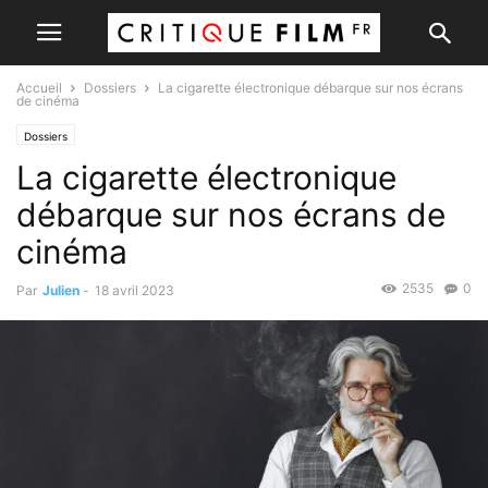
Accueil
Dossiers
La cigarette électronique débarque sur nos écrans
de cinéma
Dossiers
La cigarette électronique
débarque sur nos écrans de
cinéma
2535
0
Par
Julien
-
18 avril 2023