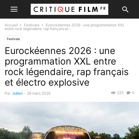
Accueil
Festivals
Eurockéennes 2026 : une programmation XXL
entre rock légendaire, rap français et...
Festivals
Eurockéennes 2026 : une
programmation XXL entre
rock légendaire, rap français
et électro explosive
225
0
Par
Julien
-
28 mars 2026