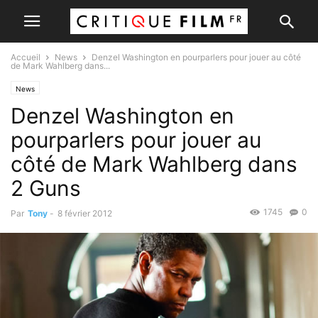
Accueil
News
Denzel Washington en pourparlers pour jouer au côté
de Mark Wahlberg dans...
News
Denzel Washington en
pourparlers pour jouer au
côté de Mark Wahlberg dans
2 Guns
1745
0
Par
Tony
-
8 février 2012