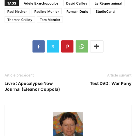
TAGS
Adèle Exarchopoulos
David Cailley
Le Règne animal
Paul Kircher
Pauline Munier
Romain Duris
StudioCanal
Thomas Cailley
Tom Mercier
Article précédent
Article suivant
Livre : Apocalypse Now
Test DVD : War Pony
Journal (Eleanor Coppola)