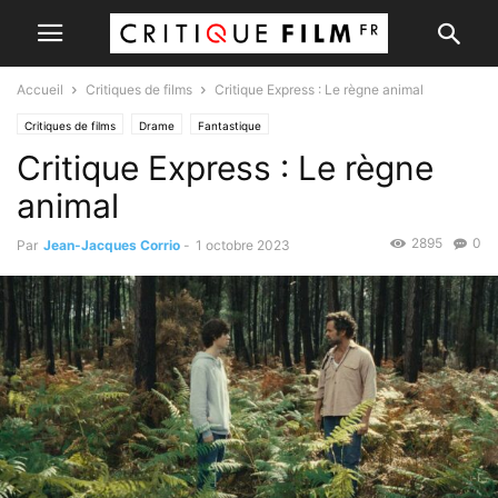
Accueil
Critiques de films
Critique Express : Le règne animal
Critiques de films
Drame
Fantastique
Critique Express : Le règne
animal
2895
0
Par
Jean-Jacques Corrio
-
1 octobre 2023