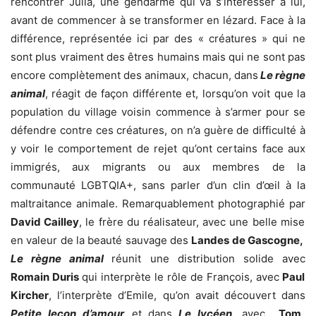
rencontrer Julia, une gendarme qui va s’intéresser à lui,
avant de commencer à se transformer en lézard. Face à la
différence, représentée ici par des « créatures » qui ne
sont plus vraiment des êtres humains mais qui ne sont pas
encore complètement des animaux, chacun, dans
Le règne
animal
, réagit de façon différente et, lorsqu’on voit que la
population du village voisin commence à s’armer pour se
défendre contre ces créatures, on n’a guère de difficulté à
y voir le comportement de rejet qu’ont certains face aux
immigrés, aux migrants ou aux membres de la
communauté LGBTQIA+, sans parler d’un clin d’œil à la
maltraitance animale. Remarquablement photographié par
David Cailley
, le frère du réalisateur, avec une belle mise
en valeur de la beauté sauvage des
Landes de Gascogne,
Le règne animal
réunit une distribution solide avec
Romain Duris
qui interprète le rôle de François, avec
Paul
Kircher
, l’interprète d’Emile, qu’on avait découvert dans
Petite leçon d’amour
et
dans
Le lycéen
, avec
Tom