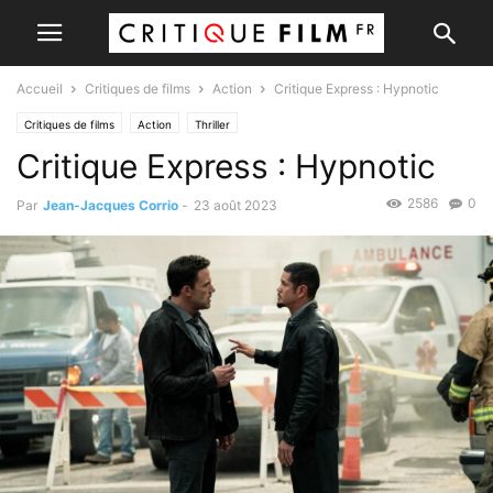
Accueil
Critiques de films
Action
Critique Express : Hypnotic
Critiques de films
Action
Thriller
Critique Express : Hypnotic
2586
0
Par
Jean-Jacques Corrio
-
23 août 2023