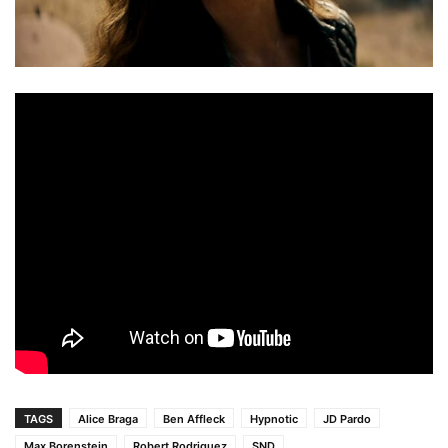
TAGS
Alice Braga
Ben Affleck
Hypnotic
JD Pardo
Max Borenstein
Robert Rodriguez
SND