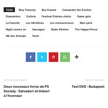
TAGS
Bixa Travesty
Boy Erased
Cassandro the Exotico
Diamantino
Euforia
Festival Chéries chéris
Game girls
La Favorite
Les Héritières
Les moissonneurs
Mon père
Night comes on
Sauvages
Skate Kitchen
The Happy Prince
We the Animals
Yentl
Article précédent
Article suivant
Deux nouveaux livres de PS
Test DVD : Budapest
Society : Salvadori et Imbert
à l’honneur