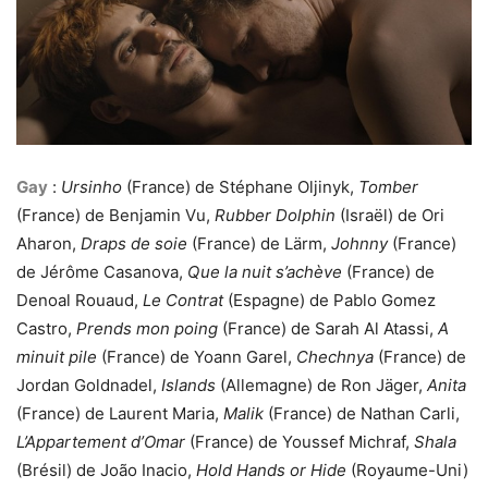
Gay
:
Ursinho
(France) de Stéphane Oljinyk,
Tomber
(France) de Benjamin Vu,
Rubber Dolphin
(Israël) de Ori
Aharon,
Draps de soie
(France) de Lärm,
Johnny
(France)
de Jérôme Casanova,
Que la nuit s’achève
(France) de
Denoal Rouaud,
Le Contrat
(Espagne) de Pablo Gomez
Castro,
Prends mon poing
(France) de Sarah Al Atassi,
A
minuit pile
(France) de Yoann Garel,
Chechnya
(France) de
Jordan Goldnadel,
Islands
(Allemagne) de Ron Jäger,
Anita
(France) de Laurent Maria,
Malik
(France) de Nathan Carli,
L’Appartement d’Omar
(France) de Youssef Michraf,
Shala
(Brésil) de João Inacio,
Hold Hands or Hide
(Royaume-Uni)