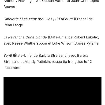
Anthony Hickling, avec Gaëtan Vettier et Jean-Christophe
Bouvet
Omelette
/
Les Yeux brouillés
/
L’Œuf dure
(France) de
Rémi Lange
La Revanche d’une blonde
(États-Unis) de Robert Luketic,
avec Reese Whitherspoon et Luke Wilson [Soirée Pyjama]
Yentl
(États-Unis) de Barbra Streisand, avec Barbra
Streisand et Mandy Patinkin, ressortie française le 12
décembre