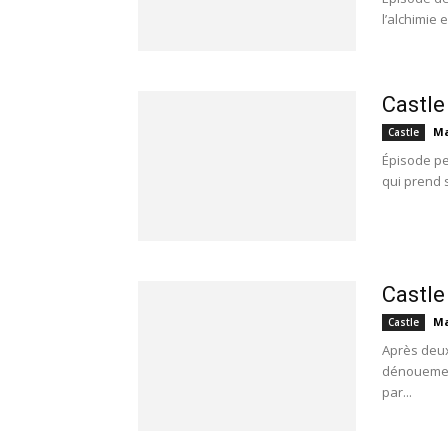
l’alchimie 
Castle
Ma
Castle
Épisode pe
qui prend s
Castle
Ma
Castle
Après deux
dénouement
par...