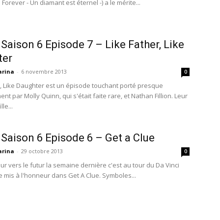
Forever - Un diamant est éternel -) a le mérite...
 Saison 6 Episode 7 – Like Father, Like
ter
rina
-
6 novembre 2013
0
r, Like Daughter est un épisode touchant porté presque
nt par Molly Quinn, qui s'était faite rare, et Nathan Fillion. Leur
le...
 Saison 6 Episode 6 – Get a Clue
rina
-
29 octobre 2013
0
r vers le futur la semaine dernière c'est au tour du Da Vinci
e mis à l'honneur dans Get A Clue. Symboles...