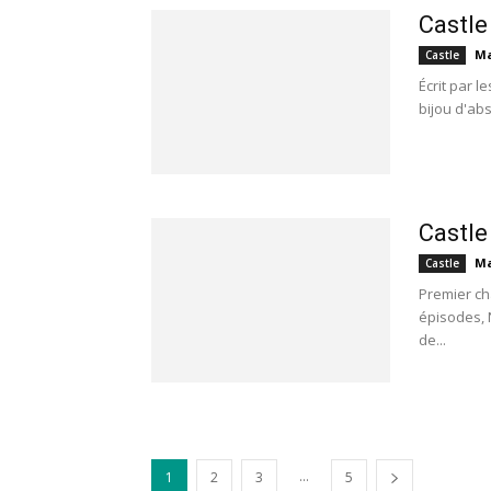
Castle
Ma
Castle
Écrit par l
bijou d'ab
Castle
Ma
Castle
Premier ch
épisodes, 
de...
...
1
2
3
5