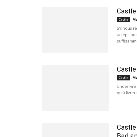
Castle
Ma
Castle
S’il nous 
un épisode
suffisamme
Castle
Ma
Castle
Under Fire
qu'à livrer
Castle
Bad a