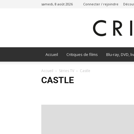
samedi, 8 août 2026
Connecter / rejoindre
Découv
Accueil
Critiques de films
Blu-ray, DVD, li
Accueil
Séries TV
Castle
CASTLE
90210 Nouvelle Génération
American Horror Story
How I Met Your Mother
Les séries d'aujourd'hui
L
The Walking Dead