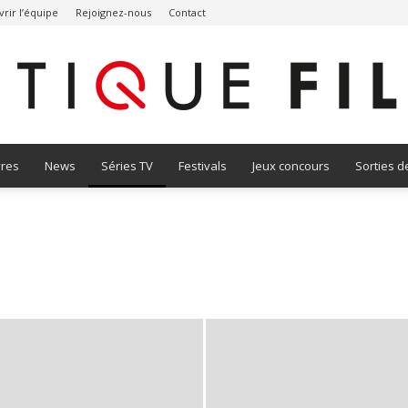
rir l’équipe
Rejoignez-nous
Contact
vres
News
Séries TV
Festivals
Jeux concours
Sorties d
Critique
Autour des séries
Castle
Dexter
Downton Abbey
Glee
es séries d'hier
Once Upon A Time
Parenthood
The Vampire Diaries
Film