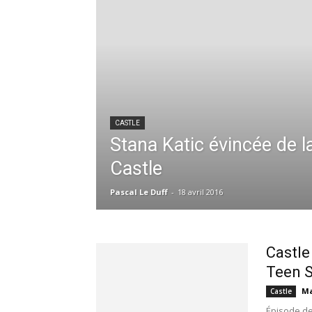
CASTLE
Stana Katic évincée de l
Castle
Pascal Le Duff
-
18 avril 2016
Castle
Teen S
Ma
Castle
Épisode de