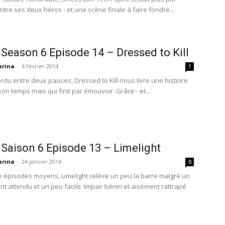
entre ses deux héros - et une scène finale à faire fondre...
 Season 6 Episode 14 – Dressed to Kill
rina
-
4 février 2014
1
rdu entre deux pauses, Dressed to Kill nous livre une histoire
on temps mais qui finit par émouvoir. Grâce - et...
 Saison 6 Episode 13 – Limelight
rina
-
24 janvier 2014
0
 épisodes moyens, Limelight relève un peu la barre malgré un
 attendu et un peu facile. Impair bénin et aisément rattrapé