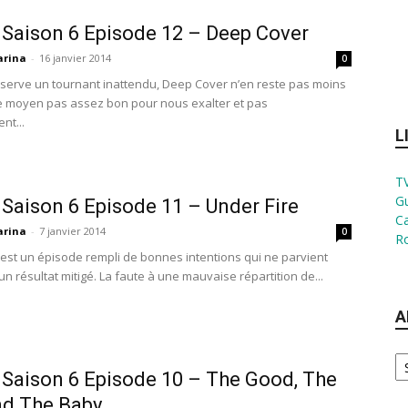
 Saison 6 Episode 12 – Deep Cover
rina
-
16 janvier 2014
0
réserve un tournant inattendu, Deep Cover n’en reste pas moins
 moyen pas assez bon pour nous exalter et pas
nt...
L
TV
G
 Saison 6 Episode 11 – Under Fire
Ca
rina
-
7 janvier 2014
0
Ro
 est un épisode rempli de bonnes intentions qui ne parvient
 un résultat mitigé. La faute à une mauvaise répartition de...
A
Ar
 Saison 6 Episode 10 – The Good, The
nd The Baby