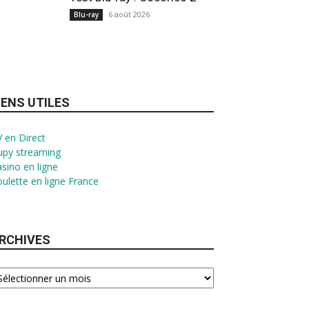
6 août 2026
Blu-ray
IENS UTILES
 en Direct
upy streaming
sino en ligne
ulette en ligne France
RCHIVES
chives