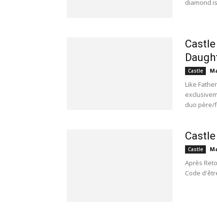
diamond is 
Castle
Daugh
Ma
Castle
Like Fathe
exclusiveme
duo père/fil
Castle
Ma
Castle
Après Retou
Code d'êtr