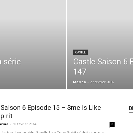
CASTLE
a série
Castle Saison 6
147
Marina
-
27 février 2014
 Saison 6 Episode 15 – Smells Like
D
pirit
rina
-
18 février 2014
0
 facture honorable, Smells Like Teen Spirit séduit plus par