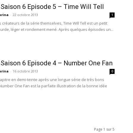
 Saison 6 Episode 5 – Time Will Tell
rina
-
22 octobre 2013
1
es créateurs de la série themselves, Time Will Tell est un petit
surde, léger et rondement mené. Après quelques épisodes un...
 Saison 6 Episode 4 – Number One Fan
rina
-
16 octobre 2013
0
apitre en demi-teinte après une longue série de très bons
Number One Fan est la parfaite illustration de la bonne idée
Page 1 sur 5