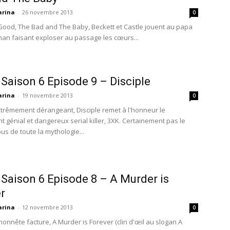
rina
-
26 novembre 2013
0
ood, The Bad and The Baby, Beckett et Castle jouent au papa
man faisant exploser au passage les cœurs...
 Saison 6 Episode 9 – Disciple
rina
-
19 novembre 2013
0
trêmement dérangeant, Disciple remet à l'honneur le
t génial et dangereux serial killer, 3XK. Certainement pas le
us de toute la mythologie...
 Saison 6 Episode 8 – A Murder is
r
rina
-
12 novembre 2013
0
honnête facture, A Murder is Forever (clin d'œil au slogan A