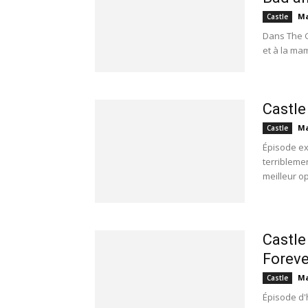
Ma
Castle
Dans The G
et à la ma
Castle
Ma
Castle
Épisode ex
terriblemen
meilleur op
Castle
Foreve
Ma
Castle
Épisode d'