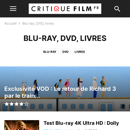
Accueil
Blu-ray, DVD, livres
BLU-RAY, DVD, LIVRES
BLU-RAY
DVD
LIVRES
Exclusivité VOD : Le retour de Richard 3
par le train...
Test Blu-ray 4K Ultra HD : Dolly