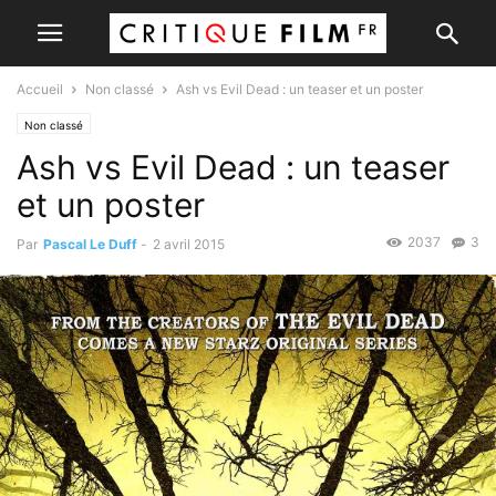
Accueil
Non classé
Ash vs Evil Dead : un teaser et un poster
Non classé
Ash vs Evil Dead : un teaser
et un poster
2037
3
Par
Pascal Le Duff
-
2 avril 2015