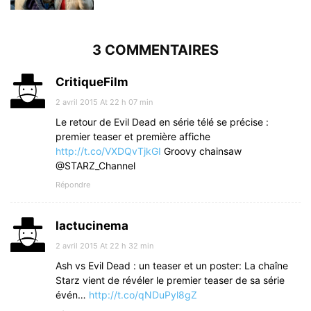
3 COMMENTAIRES
CritiqueFilm
2 avril 2015 At 22 h 07 min
Le retour de Evil Dead en série télé se précise :
premier teaser et première affiche
http://t.co/VXDQvTjkGI
Groovy chainsaw
@STARZ_Channel
Répondre
lactucinema
2 avril 2015 At 22 h 32 min
Ash vs Evil Dead : un teaser et un poster: La chaîne
Starz vient de révéler le premier teaser de sa série
évén…
http://t.co/qNDuPyl8gZ