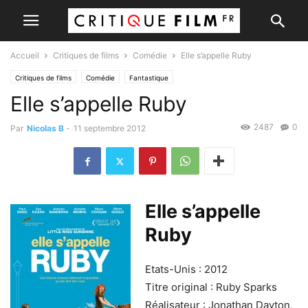
Accueil
Critiques de films
Comédie
Elle s’appelle Ruby
Critiques de films
Comédie
Fantastique
Elle s’appelle Ruby
2487
0
Par
Nicolas B
-
11 septembre 2012
Elle s’appelle
Ruby
Etats-Unis : 2012
Titre original : Ruby Sparks
Réalisateur : Jonathan Dayton,