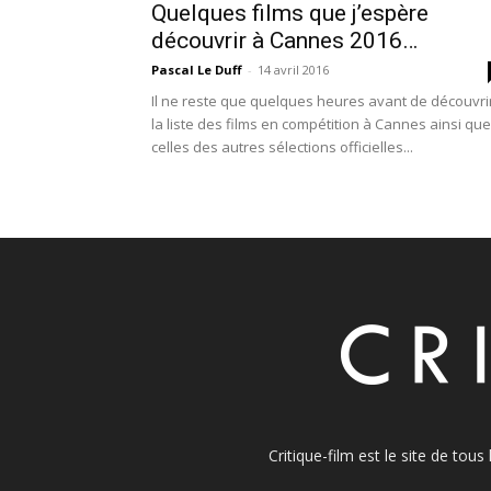
Quelques films que j’espère
découvrir à Cannes 2016…
Pascal Le Duff
-
14 avril 2016
Il ne reste que quelques heures avant de découvri
la liste des films en compétition à Cannes ainsi que
celles des autres sélections officielles...
Critique-film est le site de tou