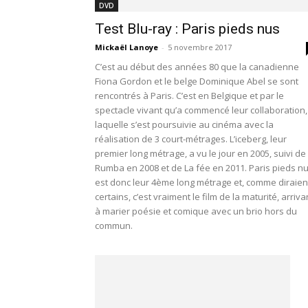
DVD
Test Blu-ray : Paris pieds nus
Mickaël Lanoye
-
5 novembre 2017
C’est au début des années 80 que la canadienne
Fiona Gordon et le belge Dominique Abel se sont
rencontrés à Paris. C’est en Belgique et par le
spectacle vivant qu’a commencé leur collaboration,
laquelle s’est poursuivie au cinéma avec la
réalisation de 3 court-métrages. L’iceberg, leur
premier long métrage, a vu le jour en 2005, suivi de
Rumba en 2008 et de La fée en 2011. Paris pieds n
est donc leur 4ème long métrage et, comme diraien
certains, c’est vraiment le film de la maturité, arriva
à marier poésie et comique avec un brio hors du
commun.