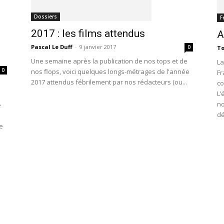
Dossiers
F
2017 : les films attendus
A
Pascal Le Duff
-
9 janvier 2017
0
To
Une semaine après la publication de nos tops et de
La
0
nos flops, voici quelques longs-métrages de l'année
Fr
2017 attendus fébrilement par nos rédacteurs (ou...
co
L’
no
e
dé
e