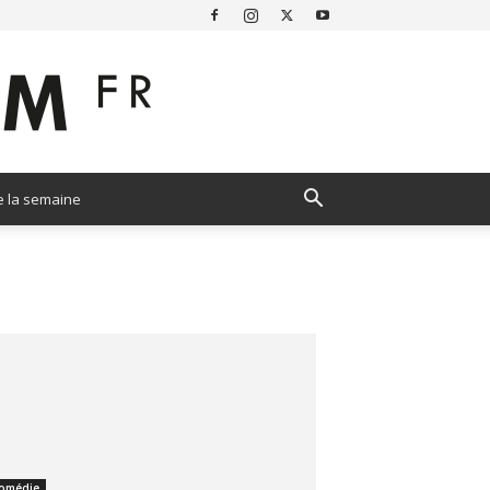
e la semaine
omédie