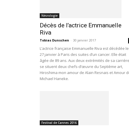
Nécrologie
Décès de l’actrice Emmanuelle
Riva
Tobias Dunschen
-
30 janvier 2017
L’actrice française Emmanuelle Riva est décédée le
27 janvier à Paris des suites d’un cancer. Elle était
âgée de 89 ans. Aux deux extrémités de sa carrièr
se situent deux chefs-d’œuvre du Septième art,
Hiroshima mon amour de Alain Resnais et Amour d
Michael Haneke.
Festival de Cannes 2016