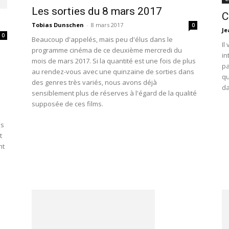
Les sorties du 8 mars 2017
C
Tobias Dunschen
-
8 mars 2017
0
Je
0
Beaucoup d'appelés, mais peu d'élus dans le
Il
programme cinéma de ce deuxième mercredi du
in
mois de mars 2017. Si la quantité est une fois de plus
pa
au rendez-vous avec une quinzaine de sorties dans
qu
des genres très variés, nous avons déjà
da
sensiblement plus de réserves à l'égard de la qualité
supposée de ces films.
us
t
nt