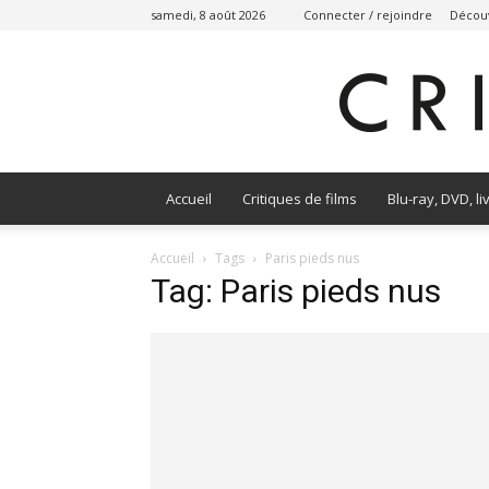
samedi, 8 août 2026
Connecter / rejoindre
Découv
Accueil
Critiques de films
Blu-ray, DVD, li
Accueil
Tags
Paris pieds nus
Tag: Paris pieds nus