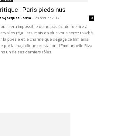
ritique : Paris pieds nus
an-Jacques Corrio
-
28 février 2017
0
 vous sera impossible de ne pas éclater de rire à
tervalles réguliers, mais en plus vous serez touché
r la poésie et le charme que dégage ce film ainsi
e par la magnifique prestation d'Emmanuelle Riva
ns un de ses derniers rôles.