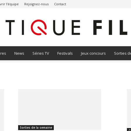
rir l’équipe
Rejoignez-nous
Contact
vres
News
Séries TV
Festivals
Jeux concours
Sorties d
Critique
Film
Sorties de la semaine
C