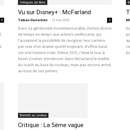
Critiques de films
B
Vu sur Disney+ : McFarland
T
Tobias Dunschen
-
13 mai 2020
Mi
0
0
Dans sa générosité incommensurable, Disney donne
Da
l.
de temps en temps aux acteurs vieillissants qui
po
l'acceptent la possibilité de revigorer leur carrière
ay
e
par voie d'un drame sportif inspirant, d'office basé
co
sur une histoire vraie. Début 2015, c'était le tour à
bo
Kevin Costner d'endosser dans McFarland le maillot
du coach au bout du rouleau, mais pas encore arrivé
au bout de ses peines.
Bientôt au cinéma
Critique : La 5ème vague