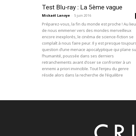
Test Blu-ray : La 5ème vague
Mickaël Lanoye
-
5 juin 2016
Préparez-vous, la fin du monde est proche ! Au lieu
de nous emmener vers des mondes merveilleux
encore inexplorés, le cinéma de science-fiction se
complaît à nous faire peur. Il y est presque toujour
question d’une menace apocalyptique qui plane su
l’humanité, poussée dans ses derniers
retranchements avant d’oser se confronter à un
ennemi a priori invincible. Tout l’enjeu du genre
réside alors dans la recherche de l’équilibre