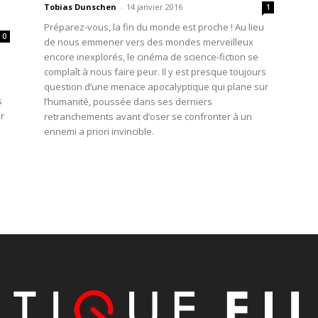
Tobias Dunschen
-
14 janvier 2016
1
Préparez-vous, la fin du monde est proche ! Au lieu
0
de nous emmener vers des mondes merveilleux
encore inexplorés, le cinéma de science-fiction se
complaît à nous faire peur. Il y est presque toujours
question d’une menace apocalyptique qui plane sur
s
l’humanité, poussée dans ses derniers
r
retranchements avant d’oser se confronter à un
ennemi a priori invincible.