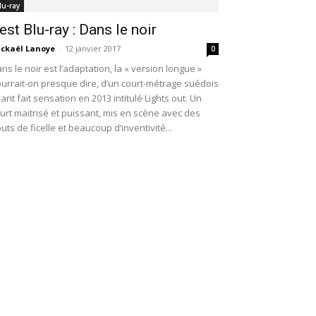
lu-ray
est Blu-ray : Dans le noir
ckaël Lanoye
-
12 janvier 2017
0
ns le noir est l’adaptation, la « version longue »
urrait-on presque dire, d’un court-métrage suédois
ant fait sensation en 2013 intitulé Lights out. Un
urt maitrisé et puissant, mis en scène avec des
uts de ficelle et beaucoup d’inventivité...