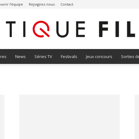
uvrir l’équipe
Rejoignez-nous
Contact
vres
News
Séries TV
Festivals
Jeux concours
Sorties d
Critique
Film