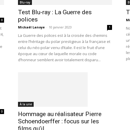
Blu-ray
B
Test Blu-ray : La Guerre des
T
polices
Mi
0
Mickaël Lanoye
-
10 janvier 2023
1
t
No
4,
cé
La Guerre des polices est à la croisée des chemins
un
entre l’héritage du polar prestigieux à la française et
ie
ré
celui du néo-polar venu d’Italie. Il est le fruit d’une
le
époque au cœur de laquelle morale ou code
pl
d’honneur semblent avoir totalement disparu...
À la une
0
Hommage au réalisateur Pierre
Schoendoerffer : focus sur les
films qu’il...