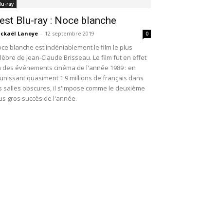
lu-ray
est Blu-ray : Noce blanche
ckaël Lanoye
-
12 septembre 2019
0
ce blanche est indéniablement le film le plus
lèbre de Jean-Claude Brisseau. Le film fut en effet
 des événements cinéma de l'année 1989 : en
unissant quasiment 1,9 millions de français dans
s salles obscures, il s'impose comme le deuxième
us gros succès de l'année.