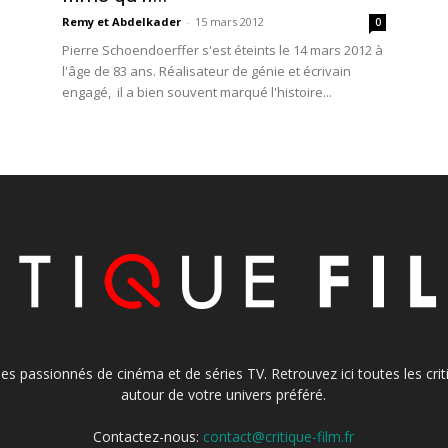
Remy et Abdelkader
-
15 mars 2012
0
Pierre Schoendoerffer s'est éteints le 14 mars 2012 à
l'âge de 83 ans. Réalisateur de génie et écrivain
engagé, il a bien souvent marqué l'histoire...
s les passionnés de cinéma et de séries TV. Retrouvez ici toutes les cr
autour de votre univers préféré.
Contactez-nous:
contact@critique-film.fr