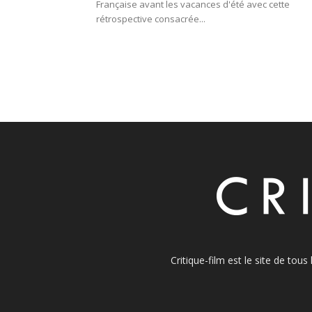
Française avant les vacances d'été avec cette
rétrospective consacrée...
Critique-film est le site de tou