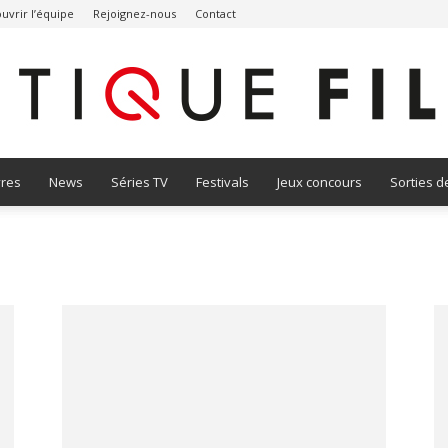
uvrir l’équipe
Rejoignez-nous
Contact
vres
News
Séries TV
Festivals
Jeux concours
Sorties d
Critique
Film