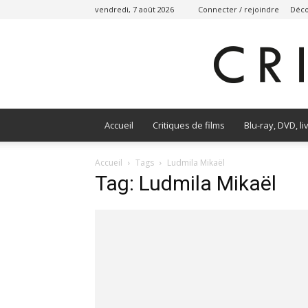
vendredi, 7 août 2026
Connecter / rejoindre
Déco
Accueil
Critiques de films
Blu-ray, DVD, li
Accueil
Tags
Ludmila Mikaël
Tag: Ludmila Mikaël