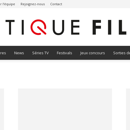
r l’équipe
Rejoignez-nous
Contact
vres
News
Séries TV
Festivals
Jeux concours
Sorties d
Critique
Film