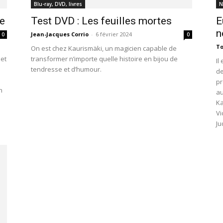
Blu-ray, DVD, livres
N
se
Test DVD : Les feuilles mortes
E
n
Jean-Jacques Corrio
-
6 février 2024
0
0
To
On est chez Kaurismäki, un magicien capable de
jet
transformer n’importe quelle histoire en bijou de
Il
tendresse et d’humour.
de
pr
n
au
Ka
Vi
Ju