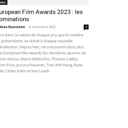
ews
uropean Film Awards 2023 : les
ominations
bias Dunschen
-
8 novembre 2023
0
 est dans la nature de chaque prix que le nombre
 prétendants se réduit à chaque nouvelle
ésélection. Depuis hier, ne concourent donc plus
x European Film Awards les dernières œuvres de
rim Aïnouz, Marco Bellocchio, Thomas Cailley,
ctor Erice, Jessica Hausner, Tran Anh Hung, Radu
de, Cédric Kahn et Ken Loach.