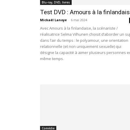
Blu-ray, DVD, livres
Test DVD : Amours à la finlandai
Mickaël Lanoye
-
6 mai 2024
Avec Amours à la finlandaise, la scénariste /
réalisatrice Selma Vilhunen choisit d’aborder un su
dans l’air du temps : le polyamour, une orientation
relationnelle (et non uniquement sexuelle) qui
désigne la capacité à aimer plusieurs personnes e
même temps.
Comédie