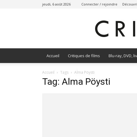
jeudi, 6 août 2026
Connecter / rejoindre
Découvri
Accueil
Critiques de films
Blu-ray, DVD, li
Accueil
Tags
Alma Pöysti
Tag: Alma Pöysti