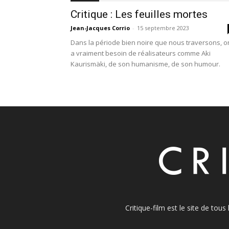
Critique : Les feuilles mortes
Jean-Jacques Corrio
-
15 septembre 2023
Dans la période bien noire que nous traversons, o
a vraiment besoin de réalisateurs comme Aki
Kaurismäki, de son humanisme, de son humour.
Critique-film est le site de tou