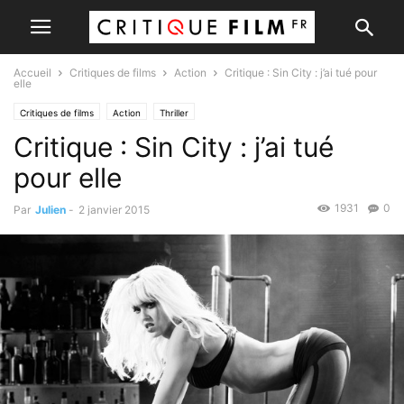
Accueil
Critiques de films
Action
Critique : Sin City : j’ai tué pour
elle
Critiques de films
Action
Thriller
Critique : Sin City : j’ai tué
pour elle
1931
0
Par
Julien
-
2 janvier 2015