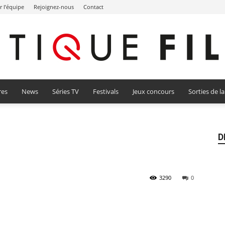
r l’équipe
Rejoignez-nous
Contact
res
News
Séries TV
Festivals
Jeux concours
Sorties de l
Critique
D
Film
3290
0