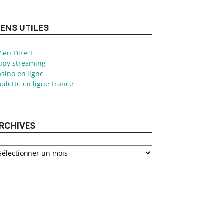
IENS UTILES
 en Direct
upy streaming
sino en ligne
ulette en ligne France
RCHIVES
chives