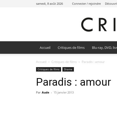
samedi, 8 août 2026
Connecter / rejoindre
Découvri
Accueil
Critiques de films
Blu-ray, DVD, liv
Accueil
Critiques de films
Paradis : amour
Critiques de films
Drame
Paradis : amour
Par
Aude
-
15 janvier 2013