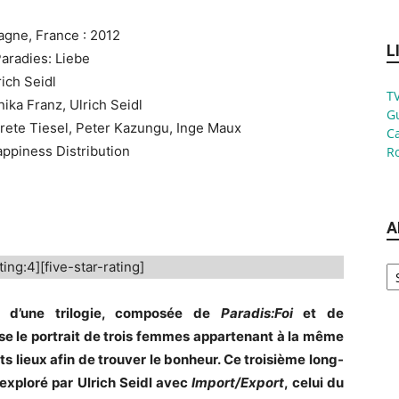
agne, France : 2012
L
 Paradies: Liebe
rich Seidl
TV
nika Franz, Ulrich Seidl
G
rete Tiesel, Peter Kazungu, Inge Maux
Ca
Happiness Distribution
Ro
A
Ar
ting:4][five-star-rating]
 d’une trilogie, composée de
Paradis:Foi
et de
se le portrait de trois femmes appartenant à la même
ts lieux afin de trouver le bonheur. Ce troisième long-
exploré par Ulrich Seidl avec
Import/Export
, celui du