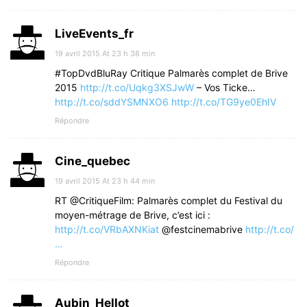
LiveEvents_fr
19 avril 2015 At 23 h 38 min
#TopDvdBluRay Critique Palmarès complet de Brive
2015
http://t.co/Uqkg3XSJwW
– Vos Ticke…
http://t.co/sddYSMNXO6
http://t.co/TG9ye0EhIV
Répondre
Cine_quebec
19 avril 2015 At 23 h 44 min
RT @CritiqueFilm: Palmarès complet du Festival du
moyen-métrage de Brive, c’est ici :
http://t.co/VRbAXNKiat
@festcinemabrive
http://t.co/
…
Répondre
Aubin_Hellot