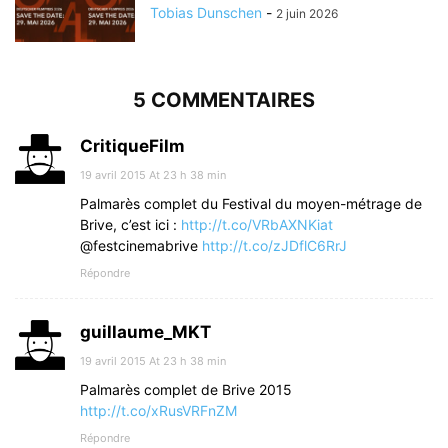
Tobias Dunschen
-
2 juin 2026
5 COMMENTAIRES
CritiqueFilm
19 avril 2015 At 23 h 38 min
Palmarès complet du Festival du moyen-métrage de
Brive, c’est ici :
http://t.co/VRbAXNKiat
@festcinemabrive
http://t.co/zJDflC6RrJ
Répondre
guillaume_MKT
19 avril 2015 At 23 h 38 min
Palmarès complet de Brive 2015
http://t.co/xRusVRFnZM
Répondre