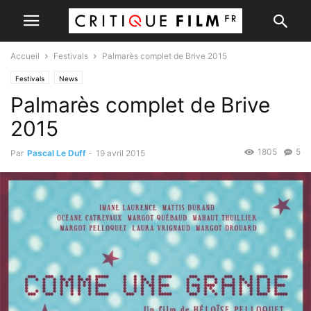
Accueil
Festivals
Palmarès complet de Brive 2015
Festivals
News
Palmarès complet de Brive
2015
1805
5
Par
Pascal Le Duff
-
19 avril 2015