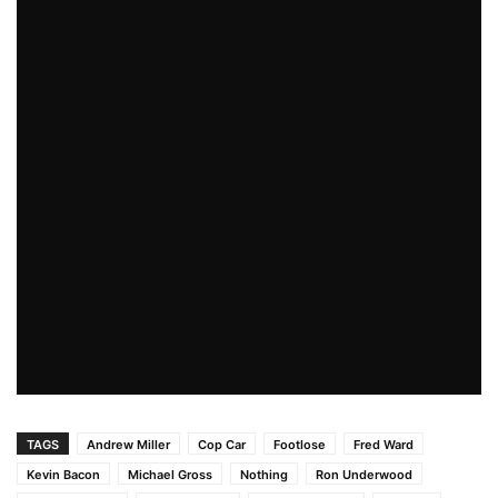
TAGS
Andrew Miller
Cop Car
Footlose
Fred Ward
Kevin Bacon
Michael Gross
Nothing
Ron Underwood