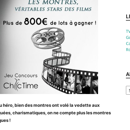
L
TV
G
Ca
Ro
A
Ar
u héro, bien des montres ont volé la vedette aux
iquées, charismatiques, on ne compte plus les montres
ques !