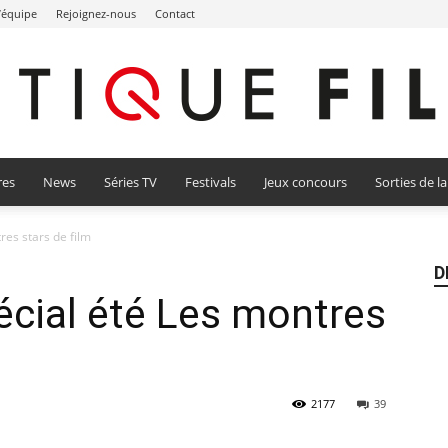
l’équipe
Rejoignez-nous
Contact
res
News
Séries TV
Festivals
Jeux concours
Sorties de l
Critique
res stars de film
D
cial été Les montres
Film
2177
39