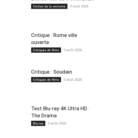
5 août 2026
Sorties de la semaine
Critique : Rome ville
ouverte
5 août 2026
Critiques de films
Critique : Soudain
5 août 2026
Critiques de films
Test Blu-ray 4K Ultra HD :
The Drama
5 août 2026
Blu-ray