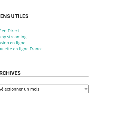
IENS UTILES
 en Direct
upy streaming
sino en ligne
ulette en ligne France
RCHIVES
chives