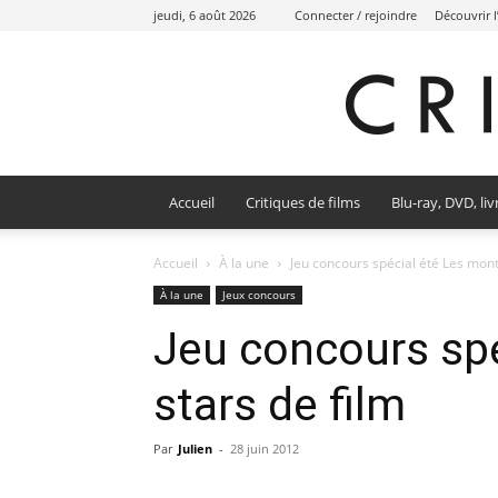
jeudi, 6 août 2026
Connecter / rejoindre
Découvrir 
Accueil
Critiques de films
Blu-ray, DVD, liv
Accueil
À la une
Jeu concours spécial été Les mont
À la une
Jeux concours
Jeu concours spé
stars de film
Par
Julien
-
28 juin 2012