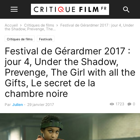
Accueil
Critiques de films
Festival de Gérardmer 2017 : jour 4, Under
the Shadow, Prevenge, The...
Critiques de films
Festivals
Festival de Gérardmer 2017 :
jour 4, Under the Shadow,
Prevenge, The Girl with all the
Gifts, Le secret de la
chambre noire
1723
0
Par
Julien
-
29 janvier 2017