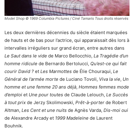
Model Shop © 1969 Columbia Pictures / Ciné Tamaris Tous droits réservés
Les deux dernières décennies du siècle étaient marquées
de hauts et de bas pour l’actrice, qui apparaissait dès lors à
intervalles irréguliers sur grand écran, entre autres dans
Le Saut dans le vide
de Marco Bellocchio,
La Tragédie d’un
homme ridicule
de Bernardo Bertolucci,
Qu’est-ce qui fait
courir David ?
et
Les Marmottes
de Élie Chouraqui,
Le
Général de l’armée morte
de Luciano Tovoli,
Viva la vie
,
Un
homme et une femme 20 ans déjà
,
Hommes femmes mode
d’emploi
et
Une pour toutes
de Claude Lelouch,
Le Succès
à tout prix
de Jerzy Skolimowski,
Prêt-à-porter
de Robert
Altman,
Les Cent et une nuits
de Agnès Varda,
Dis-moi oui
de Alexandre Arcady et
1999 Madeleine
de Laurent
Bouhnik.