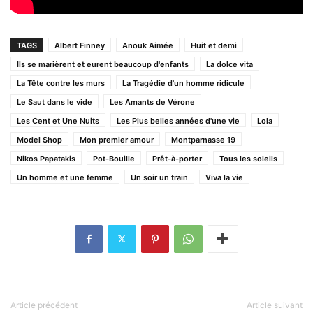
TAGS
Albert Finney
Anouk Aimée
Huit et demi
Ils se marièrent et eurent beaucoup d'enfants
La dolce vita
La Tête contre les murs
La Tragédie d'un homme ridicule
Le Saut dans le vide
Les Amants de Vérone
Les Cent et Une Nuits
Les Plus belles années d'une vie
Lola
Model Shop
Mon premier amour
Montparnasse 19
Nikos Papatakis
Pot-Bouille
Prêt-à-porter
Tous les soleils
Un homme et une femme
Un soir un train
Viva la vie
Article précédent
Article suivant