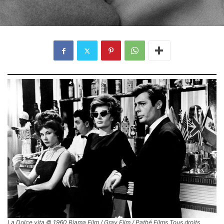
La Dolce vita © 1960 Riama Film / Gray Film / Pathé Films Tous droits