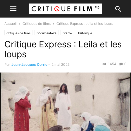
Accueil
Critiques de films
Critique Express : Leila et les loups
Critiques de films
Documentaire
Drame
Historique
Critique Express : Leila et les
loups
1454
0
Par
Jean-Jacques Corrio
-
2 mai 2025