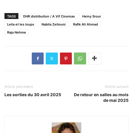
TAGS
DHR distribution / A Vif Cinemas
Heiny Srour
Leila et les loups
Nabila Zeitouni
Rafik Ali Ahmad
Raja Nehme
Article précédent
Article suivant
Les sorties du 30 avril 2025
De retour en salles au mois
de mai 2025