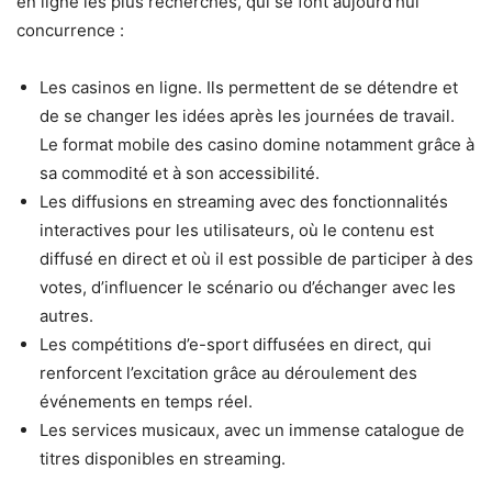
en ligne les plus recherchés, qui se font aujourd’hui
concurrence :
Les casinos en ligne. Ils permettent de se détendre et
de se changer les idées après les journées de travail.
Le format mobile des casino domine notamment grâce à
sa commodité et à son accessibilité.
Les diffusions en streaming avec des fonctionnalités
interactives pour les utilisateurs, où le contenu est
diffusé en direct et où il est possible de participer à des
votes, d’influencer le scénario ou d’échanger avec les
autres.
Les compétitions d’e-sport diffusées en direct, qui
renforcent l’excitation grâce au déroulement des
événements en temps réel.
Les services musicaux, avec un immense catalogue de
titres disponibles en streaming.