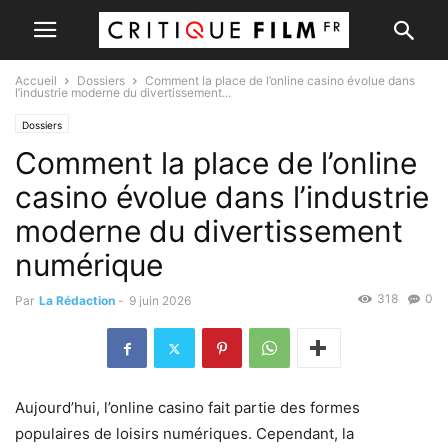
Accueil
Dossiers
Comment la place de l’online casino évolue dans
l’industrie moderne du divertissement...
Dossiers
Comment la place de l’online
casino évolue dans l’industrie
moderne du divertissement
numérique
318
0
Par
La Rédaction
-
9 juin 2026
Aujourd’hui, l’online casino fait partie des formes
populaires de loisirs numériques. Cependant, la