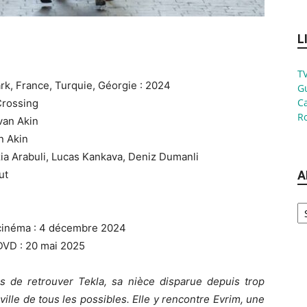
L
TV
k, France, Turquie, Géorgie : 2024
G
Ca
 Crossing
Ro
evan Akin
n Akin
zia Arabuli, Lucas Kankava, Deniz Dumanli
ut
A
Ar
 cinéma : 4 décembre 2024
DVD : 20 mai 2025
mis de retrouver Tekla, sa nièce disparue depuis trop
ille de tous les possibles. Elle y rencontre Evrim, une