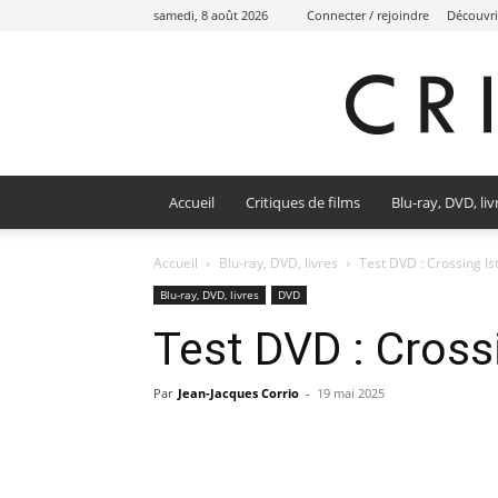
samedi, 8 août 2026
Connecter / rejoindre
Découvri
Accueil
Critiques de films
Blu-ray, DVD, liv
Accueil
Blu-ray, DVD, livres
Test DVD : Crossing Is
Blu-ray, DVD, livres
DVD
Test DVD : Cross
Par
Jean-Jacques Corrio
-
19 mai 2025