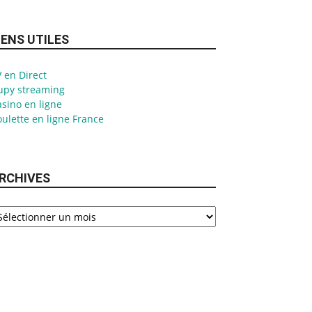
IENS UTILES
 en Direct
upy streaming
sino en ligne
ulette en ligne France
RCHIVES
chives