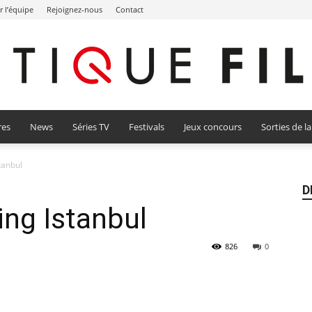
r l’équipe
Rejoignez-nous
Contact
res
News
Séries TV
Festivals
Jeux concours
Sorties de l
Critique
tanbul
D
ing Istanbul
Film
826
0