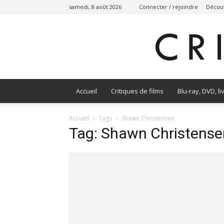
samedi, 8 août 2026
Connecter / rejoindre
Découv
Accueil
Critiques de films
Blu-ray, DVD, li
Accueil
Tags
Shawn Christensen
Tag: Shawn Christense