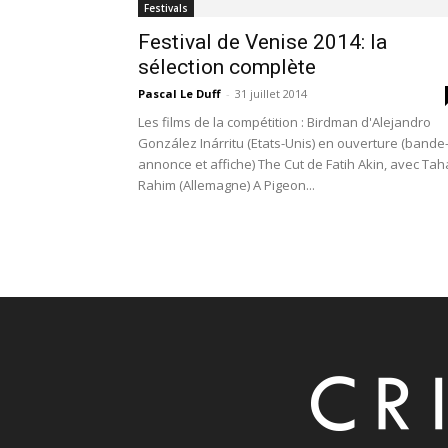
Festivals
Festival de Venise 2014: la
sélection complète
Pascal Le Duff
-
31 juillet 2014
Les films de la compétition : Birdman d'Alejandro
González Inárritu (Etats-Unis) en ouverture (bande
annonce et affiche) The Cut de Fatih Akin, avec Tah
Rahim (Allemagne) A Pigeon...