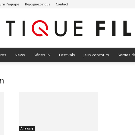
rir l’équipe
Rejoignez-nous
Contact
vres
News
Séries TV
Festivals
Jeux concours
Sorties d
Critique
n
Film
À la une