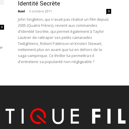
Identité Secrète
Axel
-
5 octobre 2011
0
John Singleton, qui n'avait pas réalisé un film depuis
2005 (Quatre Frères), revient aux commandes
0
d'Identité Secrète, qui permet également à Taylor
Lautner de rattraper ses petits camarades
-
Twilightiens, Robert Pattinson et Kristen Stewart,
ar
nettement plus en avant que lui en dehors de la
saga vampirique. Ce thriller lui permettra-t-il
d'entretenir sa popularité non négligeable ?