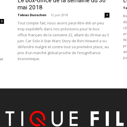
Le box-office de la semaine du 30
L
mai 2018
To
Tobias Dunschen
-
12 juin 2018
0
Ri
de
0
Tout compte fait, nous avons peut-être été un peu
cô
trop expéditifs dans nos prévisions pour le box-
en
office français de la semaine 22, allant du 30 mai au 5
Wa
juin. Car Solo A Star Wars Story de Ron Howard a su
pr
défendre malgré et contre tout sa première place, au
am
prix d'un marché global proche de l'insignifiance
pa
économique.
it