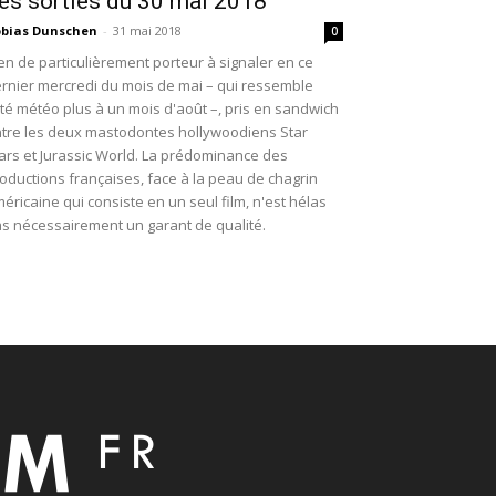
es sorties du 30 mai 2018
bias Dunschen
-
31 mai 2018
0
en de particulièrement porteur à signaler en ce
rnier mercredi du mois de mai – qui ressemble
té météo plus à un mois d'août –, pris en sandwich
tre les deux mastodontes hollywoodiens Star
rs et Jurassic World. La prédominance des
oductions françaises, face à la peau de chagrin
éricaine qui consiste en un seul film, n'est hélas
s nécessairement un garant de qualité.