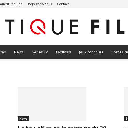
ouvrir l’équipe
Rejoignez-nous
Contact
vres
News
Séries TV
Festivals
Jeux concours
Sorties d
Critique
Film
News
S