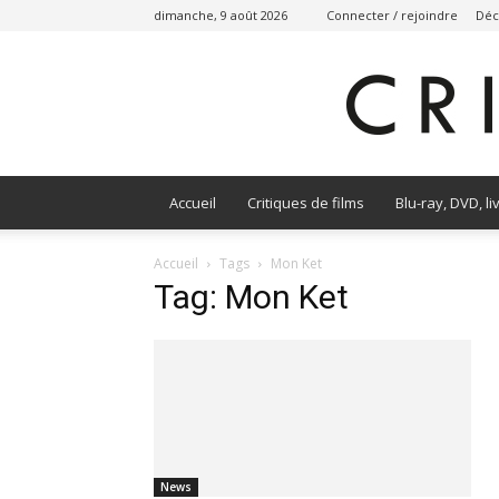
dimanche, 9 août 2026
Connecter / rejoindre
Déc
Accueil
Critiques de films
Blu-ray, DVD, li
Accueil
Tags
Mon Ket
Tag: Mon Ket
News