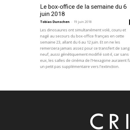
Le box-office de la semaine du 6
juin 2018
Tobias Dunschen
-
19 juin 2018
Les dinosaures ont simultanément volé, couru et
nagé au secours du box-office français en cette
semaine 23, allant du 6 au 12 juin. Et on ne les
remerciera jamais assez pour ce transfert de sang
neuf, aussi génétiquement modifié soit-il, car sans
eux, les salles de cinéma de l'Hexagone auraient fa
un petit pas supplémentaire vers l'extinction.