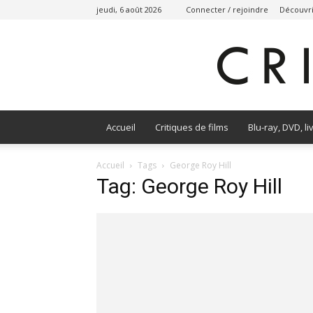
jeudi, 6 août 2026
Connecter / rejoindre
Découvri
Accueil
Critiques de films
Blu-ray, DVD, li
Accueil
Tags
George Roy Hill
Tag: George Roy Hill