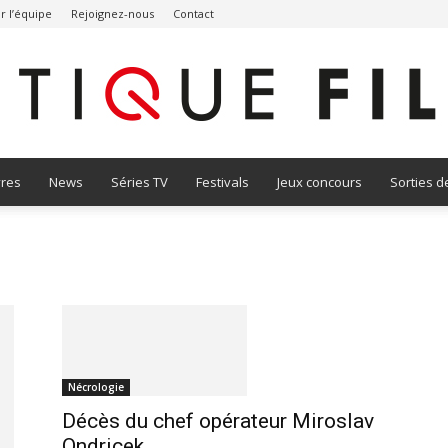
r l’équipe
Rejoignez-nous
Contact
vres
News
Séries TV
Festivals
Jeux concours
Sorties d
Critique
Film
Nécrologie
Décès du chef opérateur Miroslav
Ondricek