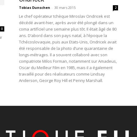
Tobias Dunschen
-
30 mars 2015
2
Le chef opérateur tchèque Miroslav Ondricek est
décédé avant-hier, après avoir été plongé dans un
coma artificiel une semaine plus tôt. Il était âgé de 80
0
ans. D’abord dans son pays natal, à l’époque la
ir
Tchécoslovaquie, puis aux Etats-Unis, Ondricek avait
été responsable de la photo d’une quarantaine de
longs-métrages. Il a souvent collaboré avec son
compatriote Milos Forman, notamment sur Amadeus,
Oscar du Meilleur Film en 1985, mais il a également
travaillé pour des réalisateurs comme Lindsay
Anderson, George Roy Hill et Penny Marshall.