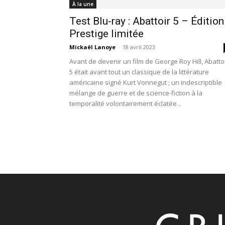
À la une
Test Blu-ray : Abattoir 5 – Édition
Prestige limitée
Mickaël Lanoye
-
18 avril 2023
Avant de devenir un film de George Roy Hill, Abatto
5 était avant tout un classique de la littérature
américaine signé Kurt Vonnegut ; un indescriptible
mélange de guerre et de science-fiction à la
temporalité volontairement éclatée...