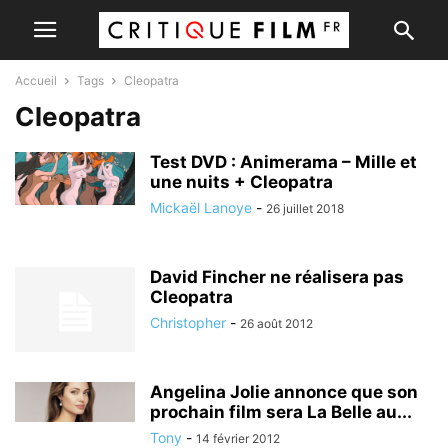
Accueil
Tags
Cleopatra
Cleopatra
Test DVD : Animerama – Mille et
une nuits + Cleopatra
Mickaël Lanoye
-
26 juillet 2018
David Fincher ne réalisera pas
Cleopatra
Christopher
-
26 août 2012
Angelina Jolie annonce que son
prochain film sera La Belle au...
Tony
-
14 février 2012