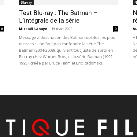
Blu-ray
N
Test Blu-ray : The Batman –
N
L’intégrale de la série
r
Mickaël Lanoye
-
19 mars 2022
Au
0
0
Message à destination des Batman-ophiles les plus
A 
distraits : il ne faut pas confondre la série The
Ne
Batman (2004-2008), qui vient tout juste de sortir en
dé
Blu-ray chez Warner Bros, et la série Batman (1992-
hé
1995), créée par Bruce Timm et Eric Radomski.