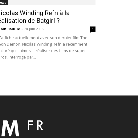
ews
icolas Winding Refn à la
éalisation de Batgirl ?
bin Bouillé
-
28 juin 2016
1
l'affiche actuellement avec son dernier film The
on Demon, Nicolas Winding Refn a récemment
claré qu'il aimerait réaliser des films de super
ros. Interrogé par...