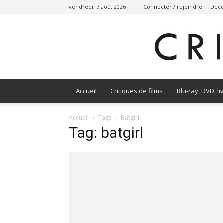
vendredi, 7 août 2026
Connecter / rejoindre
Déco
Accueil
Critiques de films
Blu-ray, DVD, li
Accueil
Tags
Batgirl
Tag: batgirl