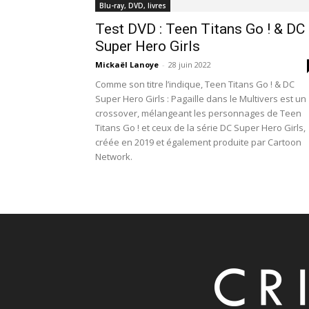
Blu-ray, DVD, livres
Test DVD : Teen Titans Go ! & DC
Super Hero Girls
Mickaël Lanoye
-
28 juin 2022
Comme son titre l’indique, Teen Titans Go ! & DC
Super Hero Girls : Pagaille dans le Multivers est un
crossover, mélangeant les personnages de Teen
Titans Go ! et ceux de la série DC Super Hero Girls,
créée en 2019 et également produite par Cartoon
Network.