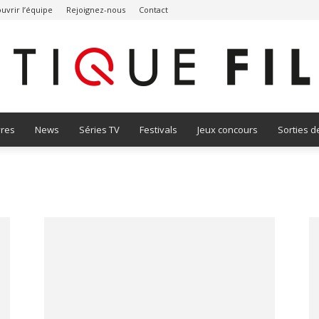
uvrir l’équipe
Rejoignez-nous
Contact
vres
News
Séries TV
Festivals
Jeux concours
Sorties d
Critique
Film