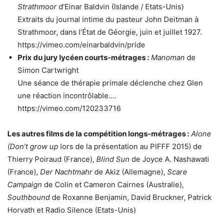
Strathmoor
d’Einar Baldvin (Islande / Etats-Unis)
Extraits du journal intime du pasteur John Deitman à
Strathmoor, dans l’État de Géorgie, juin et juillet 1927.
https://vimeo.com/einarbaldvin/pride
Prix du jury lycéen courts-métrages :
Manoman
de
Simon Cartwright
Une séance de thérapie primale déclenche chez Glen
une réaction incontrôlable….
https://vimeo.com/120233716
Les autres films de la compétition longs-métrages :
Alone
(Don’t grow up
lors de la présentation au PIFFF 2015) de
Thierry Poiraud (France),
Blind Sun
de Joyce A. Nashawati
(France),
Der Nachtmahr
de Akiz (Allemagne),
Scare
Campaign
de Colin et Cameron Cairnes (Australie),
Southbound
de Roxanne Benjamin, David Bruckner, Patrick
Horvath et Radio Silence (Etats-Unis)