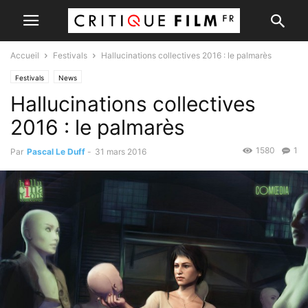
Accueil
Festivals
Hallucinations collectives 2016 : le palmarès
Festivals
News
Hallucinations collectives
2016 : le palmarès
1580
1
Par
Pascal Le Duff
-
31 mars 2016