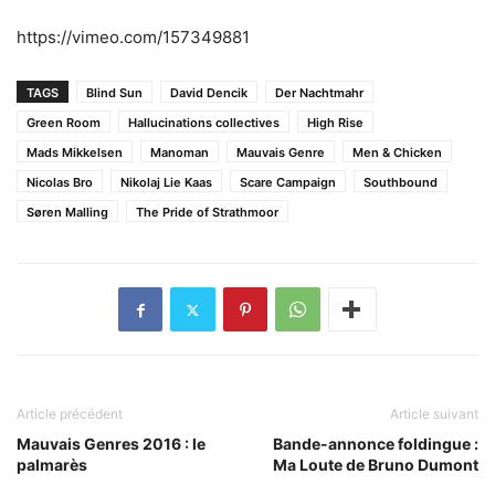
https://vimeo.com/157349881
TAGS
Blind Sun
David Dencik
Der Nachtmahr
Green Room
Hallucinations collectives
High Rise
Mads Mikkelsen
Manoman
Mauvais Genre
Men & Chicken
Nicolas Bro
Nikolaj Lie Kaas
Scare Campaign
Southbound
Søren Malling
The Pride of Strathmoor
Article précédent
Article suivant
Mauvais Genres 2016 : le
Bande-annonce foldingue :
palmarès
Ma Loute de Bruno Dumont