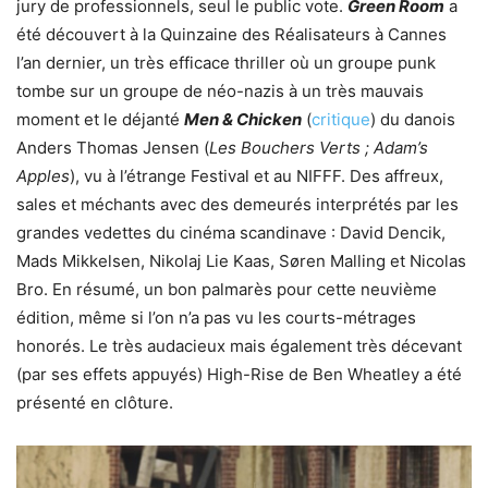
jury de professionnels, seul le public vote.
Green Room
a
été découvert à la Quinzaine des Réalisateurs à Cannes
l’an dernier, un très efficace thriller où un groupe punk
tombe sur un groupe de néo-nazis à un très mauvais
moment et le déjanté
Men & Chicken
(
critique
) du danois
Anders Thomas Jensen (
Les Bouchers Verts ; Adam’s
Apples
), vu à l’étrange Festival et au NIFFF. Des affreux,
sales et méchants avec des demeurés interprétés par les
grandes vedettes du cinéma scandinave : David Dencik,
Mads Mikkelsen, Nikolaj Lie Kaas, Søren Malling et Nicolas
Bro. En résumé, un bon palmarès pour cette neuvième
édition, même si l’on n’a pas vu les courts-métrages
honorés. Le très audacieux mais également très décevant
(par ses effets appuyés) High-Rise de Ben Wheatley a été
présenté en clôture.