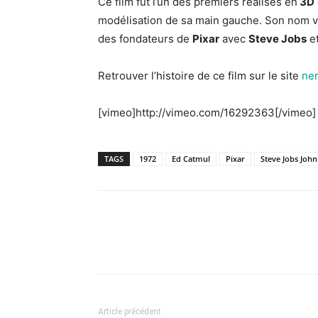
Ce film fut l’un des premiers réalisés en
3D
modélisation de sa main gauche. Son nom vous
des fondateurs de
Pixar
avec
Steve Jobs
e
Retrouver l’histoire de ce film sur le site
ne
[vimeo]http://vimeo.com/16292363[/vimeo]
TAGS
1972
Ed Catmul
Pixar
Steve Jobs John
Article précédent