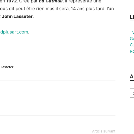
en
1972
. Créé par
Ed Catmull
, il représente une
 dit peut être rien mas il sera, 14 ans plus tard, l’un
t
John Lasseter
.
L
rdplusart.com
.
TV
G
Ca
Ro
 Lasseter
A
Ar
Article suivant