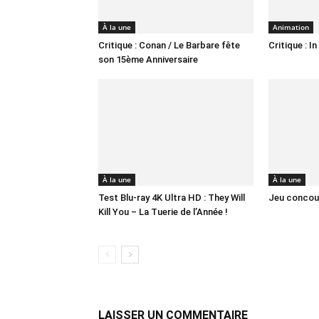
À la une
Animation
Critique : Conan / Le Barbare fête
Critique : I
son 15ème Anniversaire
À la une
À la une
Test Blu-ray 4K Ultra HD : They Will
Jeu concour
Kill You – La Tuerie de l’Année !
LAISSER UN COMMENTAIRE