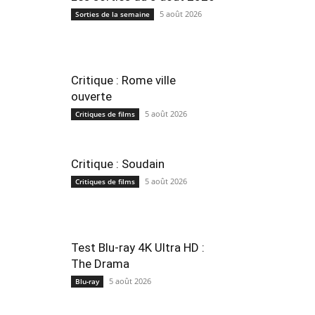
5 août 2026
Sorties de la semaine
Critique : Rome ville
ouverte
5 août 2026
Critiques de films
Critique : Soudain
5 août 2026
Critiques de films
Test Blu-ray 4K Ultra HD :
The Drama
5 août 2026
Blu-ray