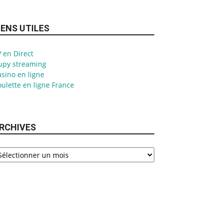
IENS UTILES
 en Direct
upy streaming
sino en ligne
ulette en ligne France
RCHIVES
chives