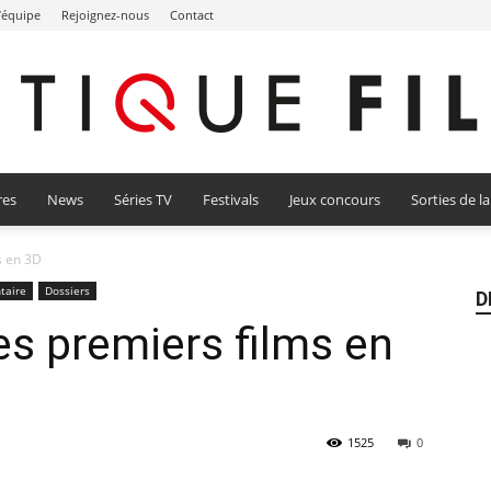
l’équipe
Rejoignez-nous
Contact
res
News
Séries TV
Festivals
Jeux concours
Sorties de l
Critique
s en 3D
taire
Dossiers
D
es premiers films en
Film
1525
0