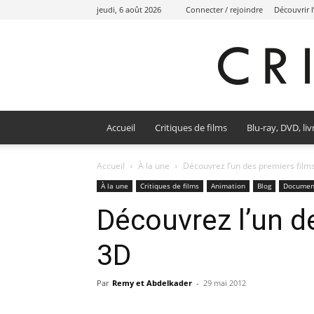
jeudi, 6 août 2026
Connecter / rejoindre
Découvrir 
Accueil
Critiques de films
Blu-ray, DVD, liv
Accueil
À la une
Découvrez l’un des premiers film
À la une
Critiques de films
Animation
Blog
Documen
Découvrez l’un d
3D
Par
Remy et Abdelkader
-
29 mai 2012