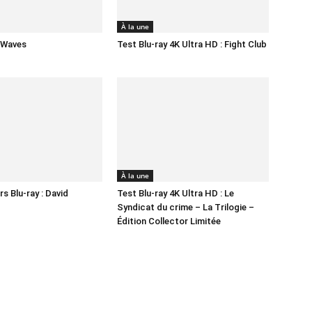
À la une
n Waves
Test Blu-ray 4K Ultra HD : Fight Club
À la une
s Blu-ray : David
Test Blu-ray 4K Ultra HD : Le
Syndicat du crime – La Trilogie –
Édition Collector Limitée