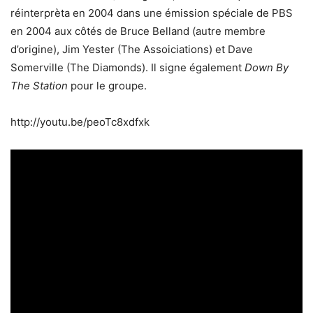
réinterprèta en 2004 dans une émission spéciale de PBS
en 2004 aux côtés de Bruce Belland (autre membre
d’origine), Jim Yester (The Assoiciations) et Dave
Somerville (The Diamonds). Il signe également
Down By
The Station
pour le groupe.
http://youtu.be/peoTc8xdfxk