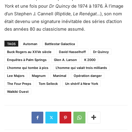
York
et une fois pour
Dr Quincy
de 1974 à 1976. À l’image
d’un Stephen J. Cannell (
Riptide, Le Renégat
…), son nom
était devenu une signature inévitable des séries d’action
des années 80 au classicisme assumé.
TAGS
Automan
Battlestar Galactica
Buck Rogers au XXVe siècle
David Hasselhoff
Dr Quincy
Enquêtes à Palm Springs
Glen A. Larson
K 2000
L'homme qui tombe à pics
L'homme qui valait trois milliards
Lee Majors
Magnum
Manimal
Opération danger
The Four Preps
Tom Selleck
Un shérif à New York
Waikiki Ouest