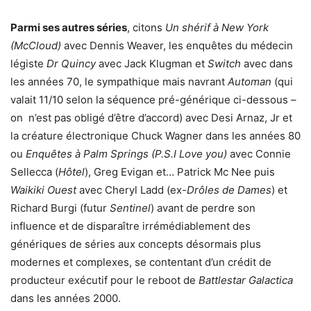
Parmi ses autres séries
, citons
Un shérif à New York
(McCloud)
avec Dennis Weaver, les enquêtes du médecin
légiste
Dr Quincy
avec Jack Klugman et
Switch
avec dans
les années 70, le sympathique mais navrant
Automan
(qui
valait 11/10 selon la séquence pré-générique ci-dessous –
on n’est pas obligé d’être d’accord) avec Desi Arnaz, Jr et
la créature électronique Chuck Wagner dans les années 80
ou
Enquêtes à Palm Springs (P.S.I Love you)
avec Connie
Sellecca (
Hôtel
), Greg Evigan et… Patrick Mc Nee puis
Waikiki Ouest
avec Cheryl Ladd (ex-
Drôles de Dames
) et
Richard Burgi (futur
Sentinel
) avant de perdre son
influence et de disparaître irrémédiablement des
génériques de séries aux concepts désormais plus
modernes et complexes, se contentant d’un crédit de
producteur exécutif pour le reboot de
Battlestar Galactica
dans les années 2000.