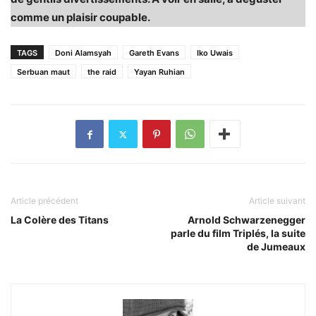
comme un plaisir coupable.
TAGS
Doni Alamsyah
Gareth Evans
Iko Uwais
Serbuan maut
the raid
Yayan Ruhian
Article précédent
Article suivant
La Colère des Titans
Arnold Schwarzenegger
parle du film Triplés, la suite
de Jumeaux