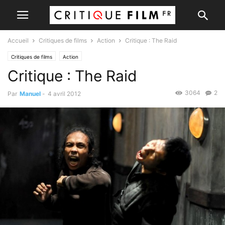
Accueil
Critiques de films
Action
Critique : The Raid
Critiques de films
Action
Critique : The Raid
3064
2
Par
Manuel
-
4 avril 2012