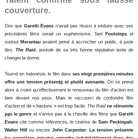
couverture.
Dire que
Gareth Evans
n’avait pas réussi à séduire avec ses
précédents films serait un euphémisme. Tant
Footsteps
et
surtout
Merantau
avaient peiné à accrocher un public, à juste
titre.
The Raid
, auréolé de sa très bonne réputation tente de
changer la donne.
Tourné en Indonésie, le film dans
ses vingt prem
i
ères minutes
offre une tension présen
te
et plutôt avenante
. On se prend
alors à croire qu’effectivement le renouveau du film d’action est
bien devant nos yeux. Mais le raccourci de confondre film
d’action et de « bastons »
est trop facile.
The
R
aid
ne réinvente
p
a
s le genre
et n’arrive pas à la cheville des films que
Gareth
Evans
cite comme références, le cinéma de
Sam Peckinpah
,
Walter Hill
ou encore
John Carpenter
.
La tension présente
les premières minutes retom
be indubitablement dans
des