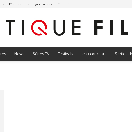
uvrir l’équipe
Rejoignez-nous
Contact
vres
News
Séries TV
Festivals
Jeux concours
Sorties d
Critique
Film