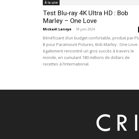
À la une
Test Blu-ray 4K Ultra HD : Bob
Marley – One Love
Mickaël Lanoye
-
18 juin 2024
Bénéficiant d’un budget confortable, produit par Pl
B pour Paramount Pictures, Bob Marley : One Love 
également rencontré un gros succès à travers le
monde, en cumulant 180 millions de dollars de
recettes à l’international.