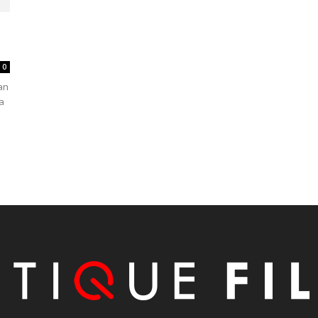
0
an
a