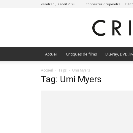
vendredi, 7 août 2026
Connecter / rejoindre
Déco
Accueil
Critiques de films
Blu-ray, DVD, li
Accueil
Tags
Umi Myers
Tag: Umi Myers