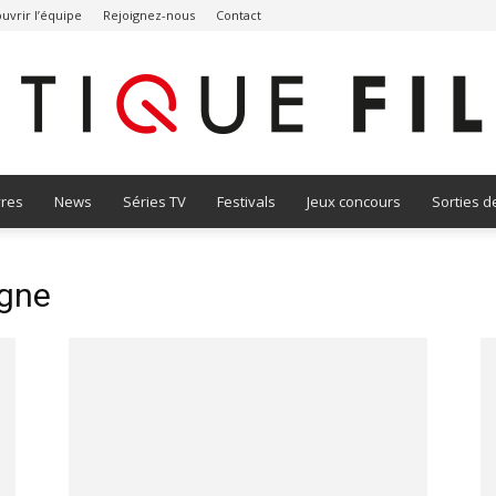
uvrir l’équipe
Rejoignez-nous
Contact
vres
News
Séries TV
Festivals
Jeux concours
Sorties d
Critique
agne
Film