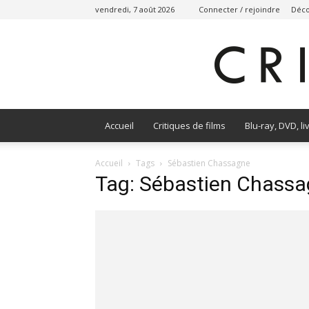
vendredi, 7 août 2026
Connecter / rejoindre
Déco
Accueil
Critiques de films
Blu-ray, DVD, li
Accueil
Tags
Sébastien Chassagne
Tag: Sébastien Chass