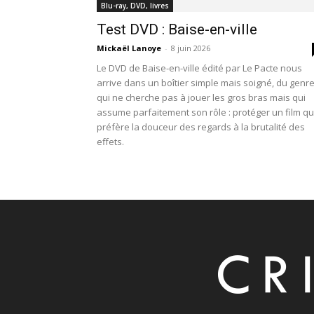
Blu-ray, DVD, livres
Test DVD : Baise-en-ville
Mickaël Lanoye
-
8 juin 2026
Le DVD de Baise-en-ville édité par Le Pacte nous
arrive dans un boîtier simple mais soigné, du genr
qui ne cherche pas à jouer les gros bras mais qui
assume parfaitement son rôle : protéger un film qu
préfère la douceur des regards à la brutalité des
effets.