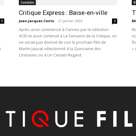
Comédie
B
Critique Express : Baise-en-ville
T
Jean-Jacques Corrio
-
21 janvier 2026
Mi
0
0
Après avoir commencé à Cannes par la sélection
Ma
e
ACID et avoir continué à La Semaine de la Critique, on
où
ne serait pas étonné de voir le prochain film de
fl
i
Martin Jauvat sélectionné à la Quinzaine des
« 
Cinéastes ou à Un Certain Regard.