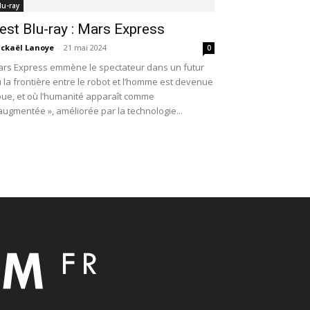
lu-ray
est Blu-ray : Mars Express
ckaël Lanoye
-
21 mai 2024
0
rs Express emmène le spectateur dans un futur
 la frontière entre le robot et l’homme est devenue
oue, et où l’humanité apparaît comme
augmentée », améliorée par la technologie...