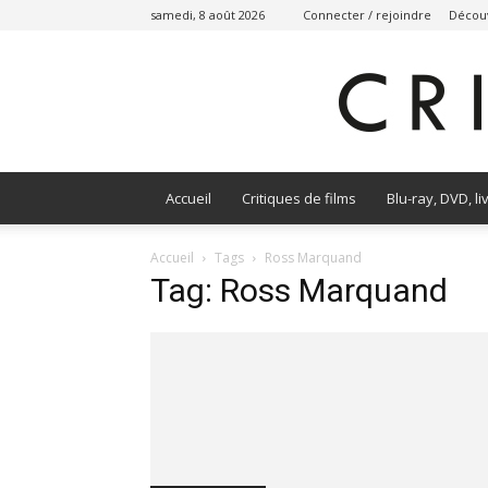
samedi, 8 août 2026
Connecter / rejoindre
Découv
Accueil
Critiques de films
Blu-ray, DVD, li
Accueil
Tags
Ross Marquand
Tag: Ross Marquand