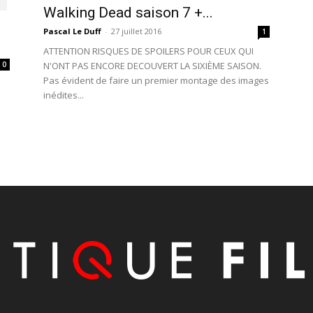
Walking Dead saison 7 +...
Pascal Le Duff
-
27 juillet 2016
1
ATTENTION RISQUES DE SPOILERS POUR CEUX QUI
0
N'ONT PAS ENCORE DECOUVERT LA SIXIÈME SAISON.
Pas évident de faire un premier montage des images
inédites...