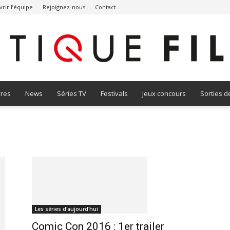
rir l’équipe
Rejoignez-nous
Contact
vres
News
Séries TV
Festivals
Jeux concours
Sorties d
Critique
Film
Les séries d'aujourd'hui
Comic Con 2016 : 1er trailer