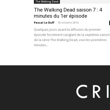
The Walking Dead
The Walking Dead saison 7 : 4
minutes du 1er épisode
Pascal Le Duff
-
18 octobre 2016
Quelques jours avant la diffusion du premier
épisode forcément sanglant de la septième saison
de la série The Walking Dead, voici les premières
minutes...