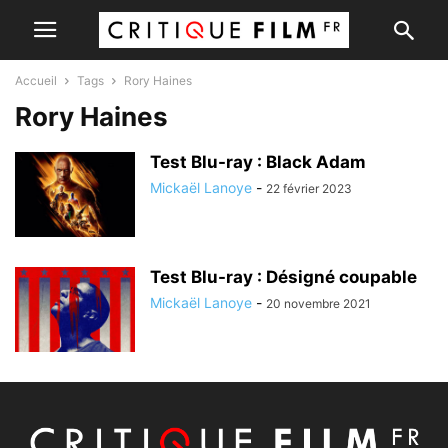
Accueil
Tags
Rory Haines
Rory Haines
Test Blu-ray : Black Adam
Mickaël Lanoye
-
22 février 2023
Test Blu-ray : Désigné coupable
Mickaël Lanoye
-
20 novembre 2021