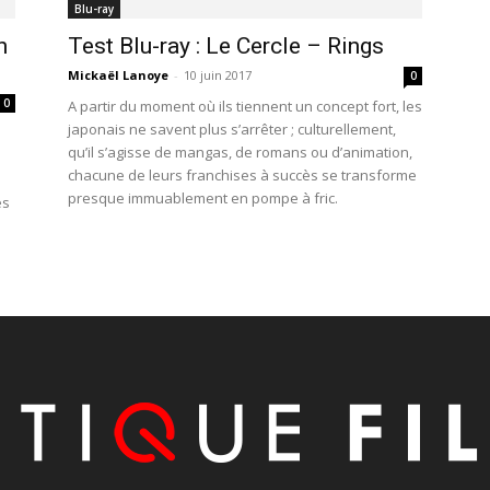
Blu-ray
n
Test Blu-ray : Le Cercle – Rings
Mickaël Lanoye
-
10 juin 2017
0
0
A partir du moment où ils tiennent un concept fort, les
japonais ne savent plus s’arrêter ; culturellement,
qu’il s’agisse de mangas, de romans ou d’animation,
chacune de leurs franchises à succès se transforme
presque immuablement en pompe à fric.
es