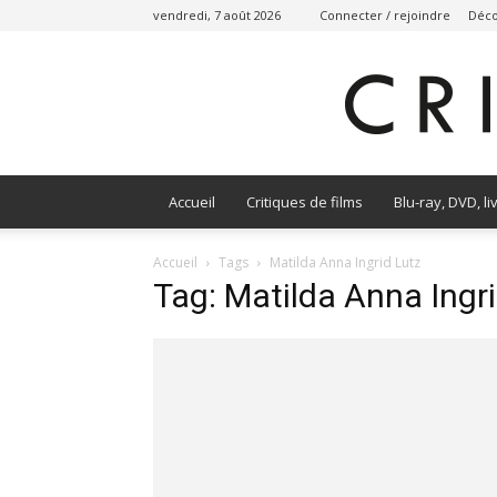
vendredi, 7 août 2026
Connecter / rejoindre
Déco
Accueil
Critiques de films
Blu-ray, DVD, li
Accueil
Tags
Matilda Anna Ingrid Lutz
Tag: Matilda Anna Ingr