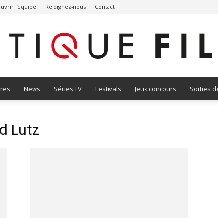
uvrir l’équipe
Rejoignez-nous
Contact
vres
News
Séries TV
Festivals
Jeux concours
Sorties d
Critique
id Lutz
Film