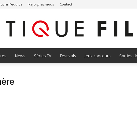
uvrir l’équipe
Rejoignez-nous
Contact
vres
News
Séries TV
Festivals
Jeux concours
Sorties d
Critique
mère
Film