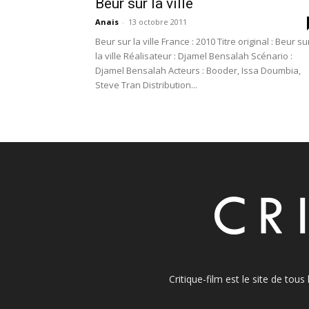
Beur sur la ville
Anais
-
13 octobre 2011
Beur sur la ville France : 2010 Titre original : Beur su
la ville Réalisateur : Djamel Bensalah Scénario :
Djamel Bensalah Acteurs : Booder, Issa Doumbia,
Steve Tran Distribution...
Critique-film est le site de tou