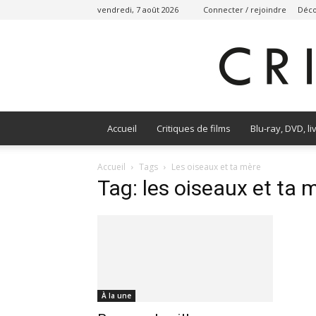
vendredi, 7 août 2026
Connecter / rejoindre
Déco
Accueil
Critiques de films
Blu-ray, DVD, li
Accueil
Tags
Les oiseaux et ta mère
Tag: les oiseaux et ta 
À la une